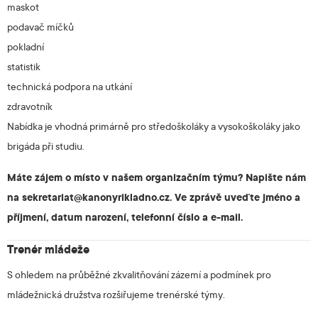
maskot
podavač míčků
pokladní
statistik
technická podpora na utkání
zdravotník
Nabídka je vhodná primárně pro středoškoláky a vysokoškoláky jako
brigáda při studiu.
Máte zájem o místo v našem organizačním týmu? Napište nám
na
sekretariat@kanonyrikladno.cz
. Ve zprávě uveďte jméno a
příjmení, datum narození, telefonní číslo a e-mail.
Trenér mládeže
S ohledem na průběžné zkvalitňování zázemí a podmínek pro
mládežnická družstva rozšiřujeme trenérské týmy.