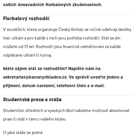
vašich dosavadních florbalových zkušenostech.
Florbalový rozhodčí
V soutěžích, které organizuje Český florbal, se ročně odehrají desítky
tisíc utkání a pro každé z nich jsou potřeba rozhodčí. Stát se jím
můžete od 15 let. Rozhodčí jsou finančně odměňováni za každé
odpískané utkání či turnaj.
Máte zájem stát se rozhodčím? Napište nám na
sekretariat@kanonyrikladno.cz
. Ve zprávě uveďte jméno a
příjmení, datum narození, telefonní číslo a e-mail.
Studentské praxe a stáže
Studentům středních a vysokých škol nabízíme možnost absolvovat
praxi či stáž v rámci našeho klubu.
O jaké stáže se jedná: