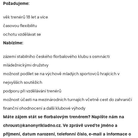
Požadujeme:
věk trenérů 18 let a více
časovou flexibilitu
ochotu vzdělávat se
Nabízíme:
zázemí stabilního českého florbalového klubu s osmnácti
mládežnickými družstvy
možnost podílet se na výchově mladých sportovců hrajících v
nejvyšších soutěžích
podporu při vzdělávání trenérů
možnost účasti na mezinárodních turnajích včetně cest do zahraničí
finanční ohodnocení a další klubové výhody
Máte zájem stát se florbalovým trenérem? Napište nám na
chroust@kanonyrikladno.cz
. Ve zprávě uveďte jméno a
příjmení, datum narození, telefonní číslo, e-mail a informace o