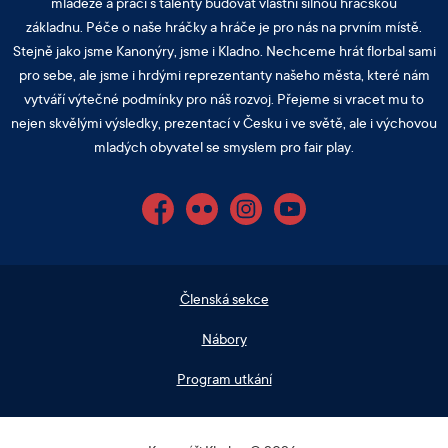
mládeže a prací s talenty budovat vlastní silnou hráčskou
základnu. Péče o naše hráčky a hráče je pro nás na prvním místě.
Stejně jako jsme Kanonýry, jsme i Kladno. Nechceme hrát florbal sami
pro sebe, ale jsme i hrdými reprezentanty našeho města, které nám
vytváří výtečné podmínky pro náš rozvoj. Přejeme si vracet mu to
nejen skvělými výsledky, prezentací v Česku i ve světě, ale i výchovou
mladých obyvatel se smyslem pro fair play.
Facebook
Flickr
Instagram
YouTube
Členská sekce
Nábory
Program utkání