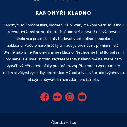
KANONÝŘI KLADNO
Kanonýři jsou progresivní, moderní klub, který má kompletní mužskou
a rostoucí ženskou strukturu. Naší ambicí je prvotřídní výchovou
mládeže a prací s talenty budovat vlastní silnou hráčskou
základnu. Péče o naše hráčky a hráče je pro nás na prvním místě.
Stejně jako jsme Kanonýry, jsme i Kladno. Nechceme hrát florbal sami
pro sebe, ale jsme i hrdými reprezentanty našeho města, které nám
vytváří výtečné podmínky pro náš rozvoj. Přejeme si vracet mu to
nejen skvělými výsledky, prezentací v Česku i ve světě, ale i výchovou
mladých obyvatel se smyslem pro fair play.
Facebook
Flickr
Instagram
YouTube
Členská sekce