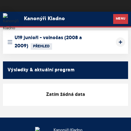
Kanonýři Kladno
Kanonýři Kladno
MENU
U19 junioři - volnočas (2008 a
2009)
PŘEHLED
Výsledky & aktuální program
Zatím žádná data