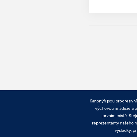
Kanonýři jsou progresivní
výchovou mládeže a pra
prvním místě. Stej
reprezentanty našeho mě
výsledky, pr