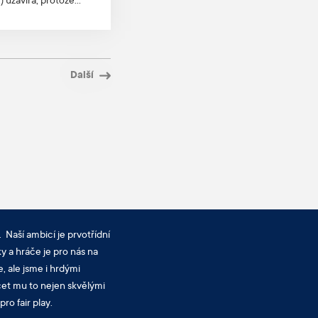
 uzavírá, protože
nebudou v
ně s Kanonýry
tak nezmizí. Společně
Další
 Naší ambicí je prvotřídní
y a hráče je pro nás na
, ale jsme i hrdými
cet mu to nejen skvělými
ro fair play.