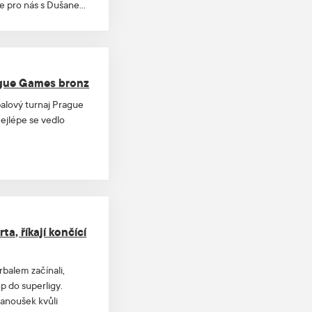
je pro nás s Dušanem
Chroust. „Vize
 práce a něco nového,“
ague Games bronz
balový turnaj Prague
ejlépe se vedlo
a, říkají končící
rbalem začínali,
up do superligy.
Janoušek kvůli