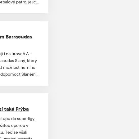
rbalové patro, jejich
í z hráče ve
ouškům, vedení,
. Moc si toho vážím a
i vzpomínek, které mi
ch tří odcházejících
kem Barracudas
jí i na úroveň A-
racudas Slaný, který
t možnost herního
obě dopomoct Slanému
í také Frýba
tupu do superligy,
ležitou oporou v
ku. Teď se však