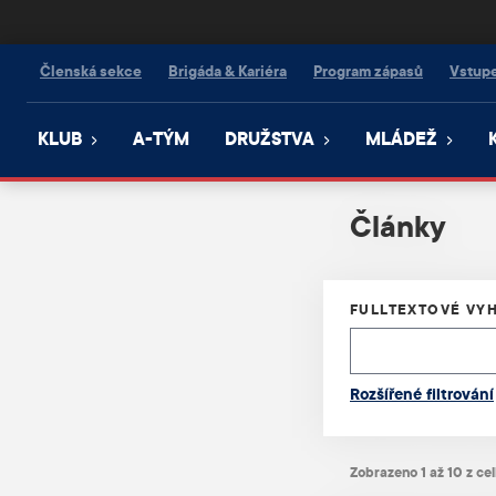
Kanonýři Kladno
Členská sekce
Brigáda & Kariéra
Program zápasů
Vstup
KLUB
A-TÝM
DRUŽSTVA
MLÁDEŽ
Články
FULLTEXTOVÉ VY
Rozšířené filtrování
Zobrazeno 1 až 10 z ce