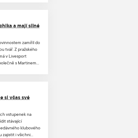
hika a mají silné
ovinnostem zamířil do
vou tvář. Z pražského
 má v Livesport
společně s Martinem
e si včas své
ích vstupenek na
it stávající
do nedávného klubového
ajistit i všichni