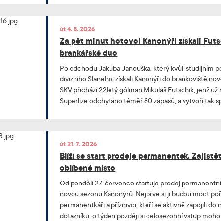
út 4. 8. 2026
Za pět minut hotovo! Kanonýři získali Futsc
brankářské duo
Po odchodu Jakuba Janouška, který kvůli studijním p
divizního Slaného, získali Kanonýři do brankoviště no
SKV přichází 22letý gólman Mikuláš Futschik, jenž už
Superlize odchytáno téměř 80 zápasů, a vytvoří tak 
Halešem velmi silný brankářský tandem.
út 21. 7. 2026
Blíží se start prodeje permanentek. Zajistět
oblíbené místo
Od pondělí 27. července startuje prodej permanentn
novou sezonu Kanonýrů. Nejprve si ji budou moct poříd
permanentkáři a příznivci, kteří se aktivně zapojili 
dotazníku, o týden později si celosezonní vstup mohou z