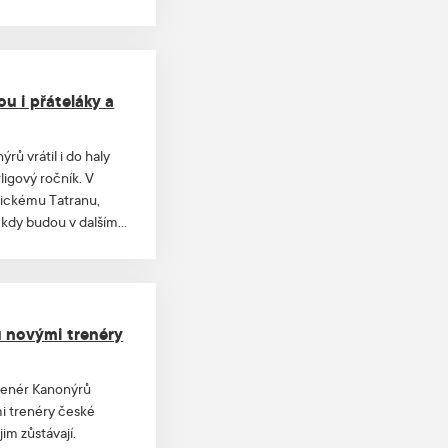
ají o silné a věrné
ajistíte svá oblíbená
ou i přáteláky a
ýrů vrátil i do haly
rligový ročník. V
ovickému Tatranu,
 kdy budou v dalším
upí do Poháru
u novými trenéry
renér Kanonýrů
mi trenéry české
im zůstávají.