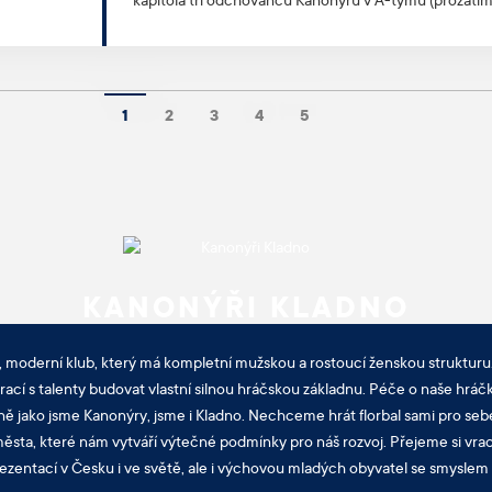
kapitola tří odchovanců Kanonýrů v A-týmu (prozatím)
Vojtěch Pfaur, Jakub Janoušek a Dominik Janda už 
nadcházející sezoně hrát v kladenském dresu. Nicmé
zůstanou spjati dál, protože toto vzájemné pouto jen 
s nimi končí i 19letý Karel Frýba.
1
2
3
4
5
KANONÝŘI KLADNO
, moderní klub, který má kompletní mužskou a rostoucí ženskou strukturu.
cí s talenty budovat vlastní silnou hráčskou základnu. Péče o naše hráčk
ně jako jsme Kanonýry, jsme i Kladno. Nechceme hrát florbal sami pro sebe
sta, které nám vytváří výtečné podmínky pro náš rozvoj. Přejeme si vra
ezentací v Česku i ve světě, ale i výchovou mladých obyvatel se smyslem p