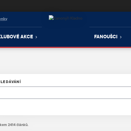
enky
KLUBOVÉ AKCE
FANOUŠCI
HLEDÁVÁNÍ
lkem 2414 článků.