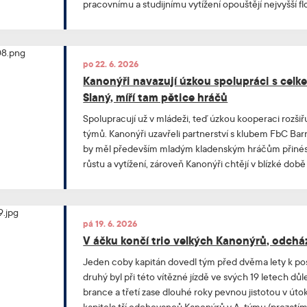
pracovnímu a studijnímu vytížení opouštějí nejvyšší flo
věrný druh Vojtěch Pfaur se minimálně na rok proměn
vedoucího mužstva. „Chtěl bych moc poděkovat fan
spoluhráčům, trenérům i všem ostatním lidem v klubu
beru si z působení velké množství zkušeností, zážitků 
po 22. 6. 2026
zůstanou navždy,“ vystihuje Dominik Janda pocity vše
Kanonýři navazují úzkou spolupráci s cel
opor ve společném rozhovoru.
Slaný, míří tam pětice hráčů
Spolupracují už v mládeži, teď úzkou kooperaci rozšiřu
týmů. Kanonýři uzavřeli partnerství s klubem FbC Bar
by měl především mladým kladenským hráčům přinés
růstu a vytížení, zároveň Kanonýři chtějí v blízké d
k postupu z divize do Národní ligy.
pá 19. 6. 2026
V áčku končí trio velkých Kanonýrů, odcház
Jeden coby kapitán dovedl tým před dvěma lety k pos
druhý byl při této vítězné jízdě ve svých 19 letech dů
brance a třetí zase dlouhé roky pevnou jistotou v úto