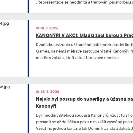
„Reprezentace se neodmítá a trénování paraflorbalu 
velká výzva. Přijímám ji s respektem a pokorou,“ říká 
Českého paraflorbalu se nám líbila, bude to zase jiná
přidává Přívara.
út 14. 7. 2026
KANONÝŘI V AKCI: Mladší žáci berou z Pr
K začátku prázdnin už tradičně patří mezinárodní flor
Games, na němž měli své zastoupení také Kanonýři. N
mladším žákům, kteří získali bronzové medaile.
čt 25. 6. 2026
Nejvíc byl postup do superligy a úžasná part
Kanonýři
Byli neodmyslitelnou součástí Kanonýrů, vždyť tu s flo
prosadili se až do áčka a pak s ním zažili vysněný post
Všechno jednou končí, a tak Dominik Janda a Jakub 