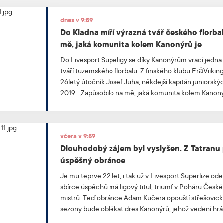
dnes v 9:59
Do Kladna míří výrazná tvář českého florba
mě, jaká komunita kolem Kanonýrů je
Do Livesport Supeligy se díky Kanonýrům vrací jedna 
tváří tuzemského florbalu. Z finského klubu EräViikingi
26letý útočník Josef Juha, někdejší kapitán juniorský
2019. „Zapůsobilo na mě, jaká komunita kolem Kanonýr
že klub má silné zázemí a lidi, kterým na něm opravdu z
jeden z důvodů, proč mi Kladno dávalo největší smysl,“ 
významným florbalovým ambasadorem i influencere
včera v 9:59
Dlouhodobý zájem byl vyslyšen. Z Tatranu 
úspěšný obránce
Je mu teprve 22 let, i tak už v Livesport Superlize ode
sbírce úspěchů má ligový titul, triumf v Poháru České
mistrů. Teď obránce Adam Kučera opouští střešovick
sezony bude oblékat dres Kanonýrů, jehož vedení h
sledovalo.