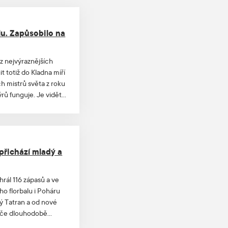
lu. Zapůsobilo na
z nejvýraznějších
t totiž do Kladna míří
ch mistrů světa z roku
ů funguje. Je vidět,
áleží. Právě to byl
říká Juha, jenž je i
m.
přichází mladý a
hrál 116 zápasů a ve
ho florbalu i Poháru
ý Tatran a od nové
ráče dlouhodobě