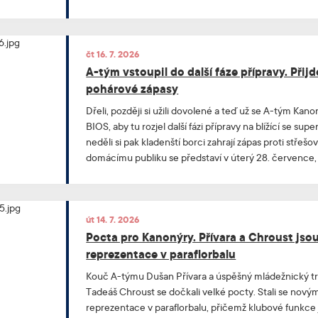
ostatní. Kanonýři se tradičně v domácích zápasech opír
fanouškovské jádro, a tak s nákupem neváhejte, ať si z
místa.
čt 16. 7. 2026
A-tým vstoupil do další fáze přípravy. Přijd
pohárové zápasy
Dřeli, později si užili dovolené a teď už se A-tým Kanon
BIOS, aby tu rozjel další fázi přípravy na blížící se supe
neděli si pak kladenští borci zahrají zápas proti střeš
domácímu publiku se představí v úterý 28. července,
„přáteláku“ hostit Butchis. V polovině srpna pak vsto
Českého florbalu.
út 14. 7. 2026
Pocta pro Kanonýry. Přívara a Chroust jso
reprezentace v paraflorbalu
Kouč A-týmu Dušan Přívara a úspěšný mládežnický t
Tadeáš Chroust se dočkali velké pocty. Stali se nový
reprezentace v paraflorbalu, přičemž klubové funkce j