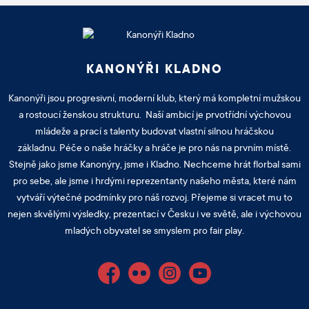
KANONÝŘI KLADNO
Kanonýři jsou progresivní, moderní klub, který má kompletní mužskou
a rostoucí ženskou strukturu. Naší ambicí je prvotřídní výchovou
mládeže a prací s talenty budovat vlastní silnou hráčskou
základnu. Péče o naše hráčky a hráče je pro nás na prvním místě.
Stejně jako jsme Kanonýry, jsme i Kladno. Nechceme hrát florbal sami
pro sebe, ale jsme i hrdými reprezentanty našeho města, které nám
vytváří výtečné podmínky pro náš rozvoj. Přejeme si vracet mu to
nejen skvělými výsledky, prezentací v Česku i ve světě, ale i výchovou
mladých obyvatel se smyslem pro fair play.
Facebook
Flickr
Instagram
YouTube