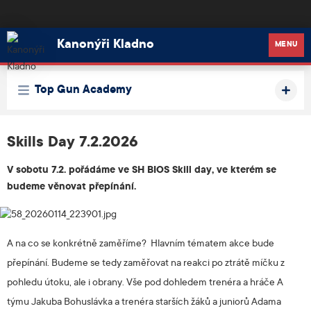
Kanonýři Kladno
Kanonýři Kladno
MENU
Top Gun Academy
Skills Day 7.2.2026
V sobotu 7.2. pořádáme ve SH BIOS Skill day, ve kterém se
budeme věnovat přepínání.
A na co se konkrétně zaměříme? Hlavním tématem akce bude
přepínání. Budeme se tedy zaměřovat na reakci po ztrátě míčku z
pohledu útoku, ale i obrany. Vše pod dohledem trenéra a hráče A
týmu Jakuba Bohuslávka a trenéra starších žáků a juniorů Adama