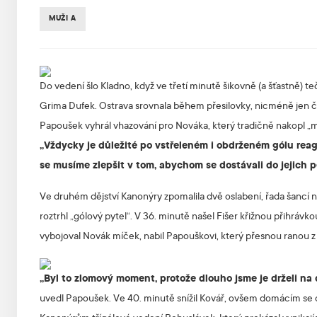
MUŽI A
Do vedení šlo Kladno, když ve třetí minutě šikovně (a šťastně) 
Grima Dufek. Ostrava srovnala během přesilovky, nicméně jen čty
Papoušek vyhrál vhazování pro Nováka, který tradičně nakopl „mo
„Vždycky je důležité po vstřeleném i obdrženém gólu reago
se musíme zlepšit v tom, abychom se dostávali do jejich 
Ve druhém dějství Kanonýry zpomalila dvě oslabení, řada šancí 
roztrhl „gólový pytel“. V 36. minutě našel Fišer křižnou přihrávk
vybojoval Novák míček, nabil Papouškovi, který přesnou ranou z dá
„Byl to zlomový moment, protože dlouho jsme je drželi na do
uvedl Papoušek. Ve 40. minutě snížil Kovář, ovšem domácím se opě