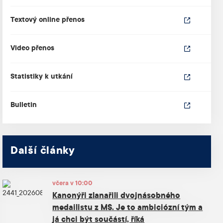
Textový online přenos
Video přenos
Statistiky k utkání
Bulletin
Další články
včera v 10:00
Kanonýři zlanařili dvojnásobného
medailistu z MS. Je to ambiciózní tým a
já chci být součástí, říká