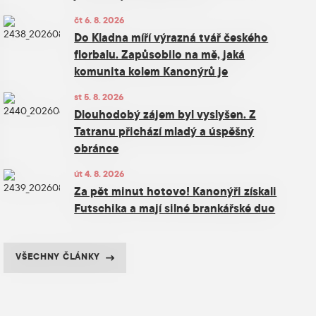
čt 6. 8. 2026
Do Kladna míří výrazná tvář českého
florbalu. Zapůsobilo na mě, jaká
komunita kolem Kanonýrů je
st 5. 8. 2026
Dlouhodobý zájem byl vyslyšen. Z
Tatranu přichází mladý a úspěšný
obránce
út 4. 8. 2026
Za pět minut hotovo! Kanonýři získali
Futschika a mají silné brankářské duo
VŠECHNY ČLÁNKY