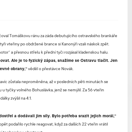
tečoval Tomáškovu ránu za záda debutujícího ostravského brankáře
ři vteřiny po obdržené brance si Kanonýři vzali náskok zpět.
tor“ a přesnou střelu k přední tyči rozjásal kladenskou halu.
vat. Ale je to fyzický zápas, snažíme se Ostravu tlačit. Jen
pevné obrany,“
věděl o přestávce Novák.
navíc zůstala neproměněna, až v posledních pěti minutách se
ou u tyčky volného Bohuslávka, jenž se nemýlil. Za 56 vteřin
lky zvýšil na 4:1.
střel a dodávali jim síly. Bylo potřeba srazit jejich morál,“
t podařilo rychle reagovat, když za dalších 22 vteřin vrátil