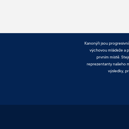
Kanonýři jsou progresivní
výchovou mládeže a pra
prvním místě. Stej
reprezentanty našeho mě
výsledky, pr