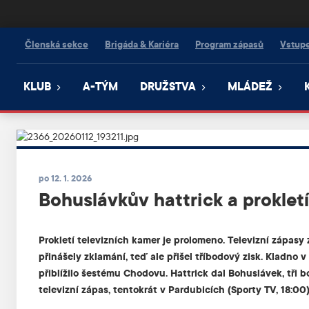
Kanonýři Kladno
Členská sekce
Brigáda & Kariéra
Program zápasů
Vstup
KLUB
A-TÝM
DRUŽSTVA
MLÁDEŽ
po 12. 1. 2026
Bohuslávkův hattrick a proklet
Prokletí televizních kamer je prolomeno. Televizní zápasy
přinášely zklamání, teď ale přišel tříbodový zisk. Kladno 
přiblížilo šestému Chodovu. Hattrick dal Bohuslávek, tři bo
televizní zápas, tentokrát v Pardubicích (Sporty TV, 18:00)