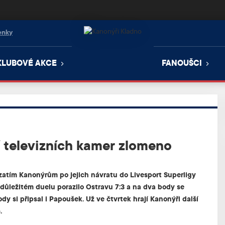
enky
KLUBOVÉ AKCE
FANOUŠCI
í televizních kamer zlomeno
 zatím Kanonýrům po jejich návratu do Livesport Superligy
v důležitém duelu porazilo Ostravu 7:3 a na dva body se
dy si připsal i Papoušek. Už ve čtvrtek hrají Kanonýři další
.