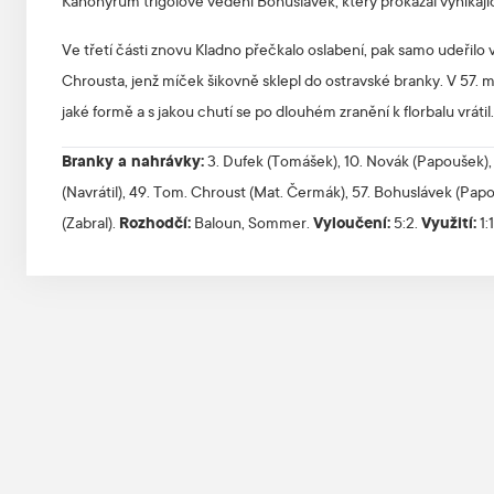
Kanonýrům třígólové vedení Bohuslávek, který prokázal vynikají
Ve třetí části znovu Kladno přečkalo oslabení, pak samo udeřil
Chrousta, jenž míček šikovně sklepl do ostravské branky. V 57. m
jaké formě a s jakou chutí se po dlouhém zranění k florbalu vrátil.
Branky a nahrávky:
3. Dufek (Tomášek), 10. Novák (Papoušek), 
(Navrátil), 49. Tom. Chroust (Mat. Čermák), 57. Bohuslávek (Papou
(Zabral).
Rozhodčí:
Baloun, Sommer.
Vyloučení:
5:2.
Využití:
1: