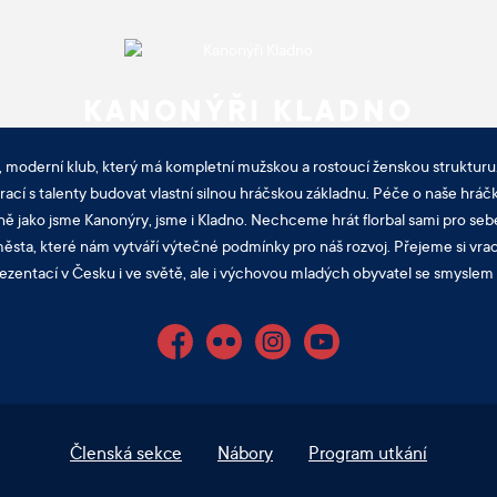
KANONÝŘI KLADNO
, moderní klub, který má kompletní mužskou a rostoucí ženskou strukturu.
cí s talenty budovat vlastní silnou hráčskou základnu. Péče o naše hráčk
ně jako jsme Kanonýry, jsme i Kladno. Nechceme hrát florbal sami pro sebe
sta, které nám vytváří výtečné podmínky pro náš rozvoj. Přejeme si vra
ezentací v Česku i ve světě, ale i výchovou mladých obyvatel se smyslem p
Facebook
Flickr
Instagram
YouTube
Členská sekce
Nábory
Program utkání