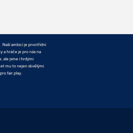
 Naší ambicí je prvotřídní
y a hráče je pro nás na
, ale jsme i hrdými
cet mu to nejen skvělými
ro fair play.