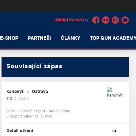
Facebook
Flickr
Instagram
YouTube
E-SHOP
PARTNEŘI
ČLÁNKY
TOP GUN ACADEM
Související zápas
Kanonýři
Ostrava
7:3
(2:1,3:1,2:1)
po 12. 1. 2026 17:30
@
SH SAMK Kladno
Livesport Superliga, 18. kolo
Detail utkání