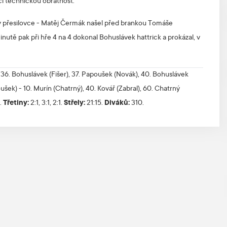
cí technickou obratnost.
o v přesilovce - Matěj Čermák našel před brankou Tomáše
inutě pak při hře 4 na 4 dokonal Bohuslávek hattrick a prokázal, v
36. Bohuslávek (Fišer), 37. Papoušek (Novák), 40. Bohuslávek
šek) - 10. Murín (Chatrný), 40. Kovář (Zabral), 60. Chatrný
1.
Třetiny:
2:1, 3:1, 2:1.
Střely:
21:15.
Diváků:
310.