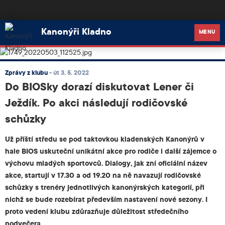
Kanonýři Kladno
Kanonýři Kladno
MENU
Zprávy z klubu
-
út 3. 5. 2022
Do BIOSky dorazí diskutovat Lener či
Ježdík. Po akci následují rodičovské
schůzky
Už příští středu se pod taktovkou kladenských Kanonýrů v
hale BIOS uskuteční unikátní akce pro rodiče i další zájemce o
výchovu mladých sportovců. Dialogy, jak zní oficiální název
akce, startují v 17.30 a od 19.20 na ně navazují rodičovské
schůzky s trenéry jednotlivých kanonýrských kategorií, při
nichž se bude rozebírat především nastavení nové sezony. I
proto vedení klubu zdůrazňuje důležitost středečního
podvečera.