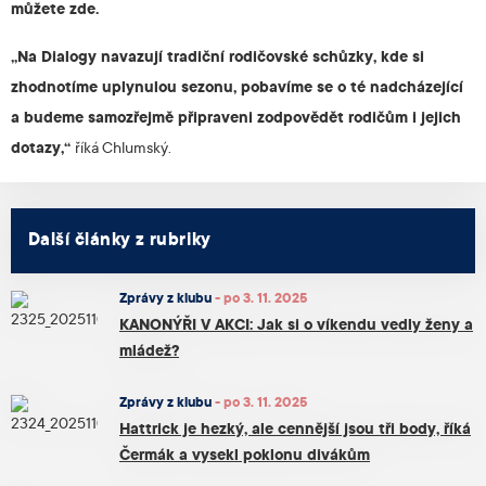
můžete zde.
„Na Dialogy navazují tradiční rodičovské schůzky, kde si
zhodnotíme uplynulou sezonu, pobavíme se o té nadcházející
a budeme samozřejmě připraveni zodpovědět rodičům i jejich
dotazy,“
říká Chlumský.
Další články z rubriky
Zprávy z klubu
-
po 3. 11. 2025
KANONÝŘI V AKCI: Jak si o víkendu vedly ženy a
mládež?
Zprávy z klubu
-
po 3. 11. 2025
Hattrick je hezký, ale cennější jsou tři body, říká
Čermák a vysekl poklonu divákům