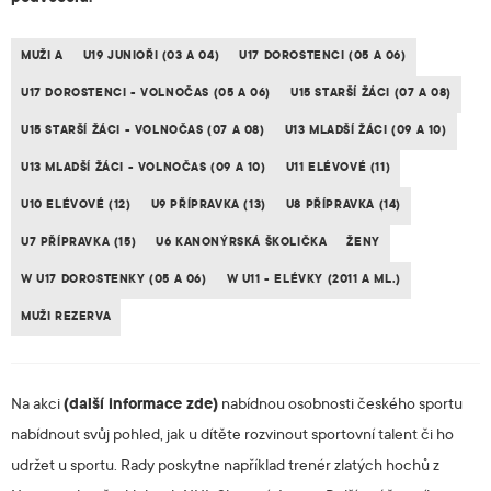
MUŽI A
U19 JUNIOŘI (03 A 04)
U17 DOROSTENCI (05 A 06)
U17 DOROSTENCI - VOLNOČAS (05 A 06)
U15 STARŠÍ ŽÁCI (07 A 08)
U15 STARŠÍ ŽÁCI - VOLNOČAS (07 A 08)
U13 MLADŠÍ ŽÁCI (09 A 10)
U13 MLADŠÍ ŽÁCI - VOLNOČAS (09 A 10)
U11 ELÉVOVÉ (11)
U10 ELÉVOVÉ (12)
U9 PŘÍPRAVKA (13)
U8 PŘÍPRAVKA (14)
U7 PŘÍPRAVKA (15)
U6 KANONÝRSKÁ ŠKOLIČKA
ŽENY
W U17 DOROSTENKY (05 A 06)
W U11 - ELÉVKY (2011 A ML.)
MUŽI REZERVA
Na akci
(další informace zde)
nabídnou osobnosti českého sportu
nabídnout svůj pohled, jak u dítěte rozvinout sportovní talent či ho
udržet u sportu. Rady poskytne například trenér zlatých hochů z