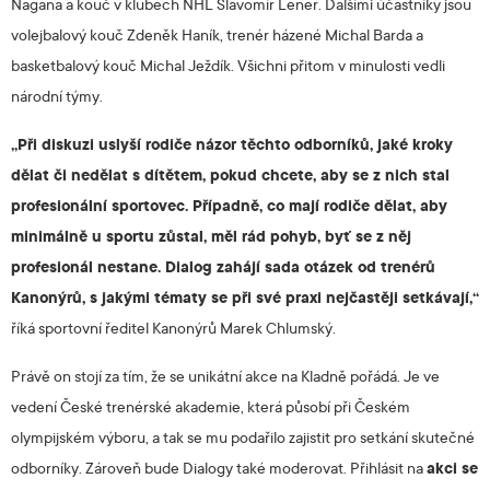
Nagana a kouč v klubech NHL Slavomír Lener. Dalšími účastníky jsou
volejbalový kouč Zdeněk Haník, trenér házené Michal Barda a
basketbalový kouč Michal Ježdík. Všichni přitom v minulosti vedli
národní týmy.
„Při diskuzi uslyší rodiče názor těchto odborníků, jaké kroky
dělat či nedělat s dítětem, pokud chcete, aby se z nich stal
profesionální sportovec. Případně, co mají rodiče dělat, aby
minimálně u sportu zůstal, měl rád pohyb, byť se z něj
profesionál nestane. Dialog zahájí sada otázek od trenérů
Kanonýrů, s jakými tématy se při své praxi nejčastěji setkávají,“
říká sportovní ředitel Kanonýrů Marek Chlumský.
Právě on stojí za tím, že se unikátní akce na Kladně pořádá. Je ve
vedení České trenérské akademie, která působí při Českém
olympijském výboru, a tak se mu podařilo zajistit pro setkání skutečné
odborníky. Zároveň bude Dialogy také moderovat. Přihlásit na
akci se