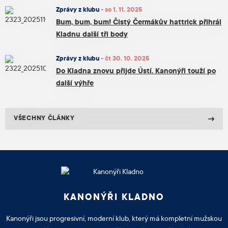
Zprávy z klubu
-
so 1. 11. 2025
Bum, bum, bum! Čistý Čermákův hattrick přihrál
Kladnu další tři body
Zprávy z klubu
-
čt 30. 10. 2025
Do Kladna znovu přijde Ústí. Kanonýři touží po
další výhře
VŠECHNY ČLÁNKY
KANONÝŘI KLADNO
Kanonýři jsou progresivní, moderní klub, který má kompletní mužskou