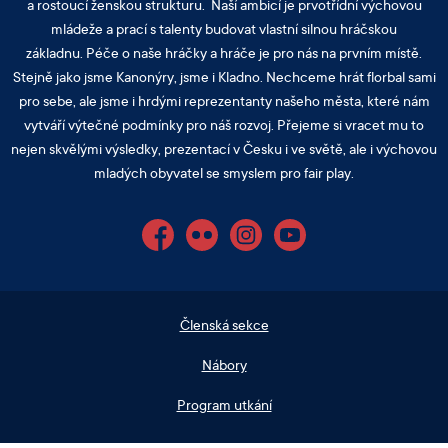
a rostoucí ženskou strukturu. Naší ambicí je prvotřídní výchovou
mládeže a prací s talenty budovat vlastní silnou hráčskou
základnu. Péče o naše hráčky a hráče je pro nás na prvním místě.
Stejně jako jsme Kanonýry, jsme i Kladno. Nechceme hrát florbal sami
pro sebe, ale jsme i hrdými reprezentanty našeho města, které nám
vytváří výtečné podmínky pro náš rozvoj. Přejeme si vracet mu to
nejen skvělými výsledky, prezentací v Česku i ve světě, ale i výchovou
mladých obyvatel se smyslem pro fair play.
Facebook
Flickr
Instagram
YouTube
Členská sekce
Nábory
Program utkání