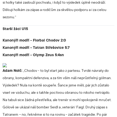
si holky také zaslouží pochvalu, i když to výsledek úplně neodráží.
Děkuji holkám za zápas a rodičům za skvělou podporu a i za celou
sezonu.“
Starší žáci U15
Kanonýři modří - Florbal Chodov 2:0
Kanonýři modří - Tatran Střešovice 5:7
Kanonýři modří - Olymp Zeus 5:4sn
Adam Nolč:
„Chodov - to byl start jako z partesu. Tvrdé návraty do
obrany, kompaktní defenziva, a za tím vším náš neprůstřelný gólman.
Výsledek? Nula na kontě soupeře. Šance jsme měli, pár jich zůstalo
viset ve vzduchu, ale s takhle poctivou obranou to nikoho netrápilo.
Na tabuli sice žádná přestřelka, ale trenér si mohl spokojeně mručet.
Gólově se ukázal náš bomber Seidl a ‚veterán‘ Faigl. Druhý zápas s
Tatranem – no, řekněme si to na rovinu - začátek tragédie. Po pár