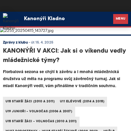
Kanonýři Kladno
Kanonýři Kladno
MENU
Zprávy z klubu
-
út 15. 4. 2025
KANONÝŘI V AKCI: Jak si o víkendu vedly
mládežnické týmy?
Florbalová sezona se chýlí k závěru a i mnohá mládežnická
družstva už měla na programu svůj závěrečný turnaj. Jak si
mladí Kanonýři vedli, vám přinášíme v tradičním souhrnu.
U15 STARŠÍ ŽÁCI (2010 A 2011)
U11 ELÉVOVÉ (2014 A 2015)
U19 JUNIOŘI - VOLNOČAS (2006 A 2007)
U15 STARŠÍ ŽÁCI - VOLNOČAS (2010 A 2011)