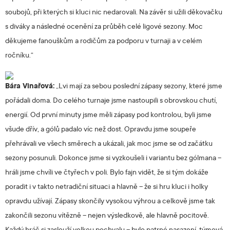
soubojů, při kterých si kluci nic nedarovali. Na závěr si užili děkovačku
s diváky a následné ocenění za průběh celé ligové sezony.
Moc
děkujeme fanouškům a rodičům za podporu v turnaji a v celém
ročníku.“
Bára Vinařová:
„Lvi mají za sebou poslední zápasy sezony, které jsme
pořádali doma.
Do celého turnaje jsme nastoupili s obrovskou chutí,
energií. Od první minuty jsme měli zápasy pod kontrolou, byli jsme
všude dřív, a gólů padalo víc než dost. Opravdu jsme soupeře
přehrávali ve všech směrech a ukázali, jak moc jsme se od začátku
sezony posunuli. Dokonce jsme si vyzkoušeli i variantu bez gólmana –
hráli jsme chvíli ve čtyřech v poli. Bylo fajn vidět, že si tým dokáže
poradit i v takto netradiční situaci a hlavně – že si hru kluci i holky
opravdu užívají. Zápasy skončily vysokou výhrou a celkově jsme tak
zakončili sezonu vítězně – nejen výsledkově, ale hlavně pocitově.