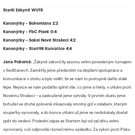
Starší žákyně WU15
Kanonýrky - Bohemians 2:2
Kanonýrky - FbC Písek 0:4
Kanonýrky - Sokol Nové Strašecí 4:2
Kanonýrky - Start98 Kunratice 4:4
Jana Pokorná:
„Žákyně zakončily sezonu velmi povedeným turnajem
v Sedlčanech. Zaměřily jsme především na zlepšení spolupráce a
komunikace v útoku a bylo vidět, že se nám to postupně dařilo stále
lépe. Nejvíce se nám podařilo splnit vše, co jsme si řekly, v utkání proti
Novému Strašecí – a zaslouženě jsme vyhrály. V prvním duelu jsme
bohužel ve druhé polovině inkasovaly smolný gól v oslabení, kterým
soupeřky vyrovnaly, a do konce utkání už jsme se nedokázaly dostat
zpět do vedení. Poslední zápas se Startem byl od začátku velmi
vyrovnaný, což odpovídá i konečnému výsledku. Za výkon proti Písku