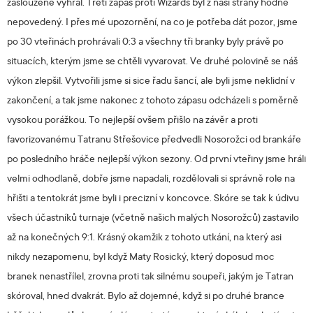
zaslouženě vyhrál. Třetí zápas proti Wizards byl z naší strany hodně
nepovedený. I přes mé upozornění, na co je potřeba dát pozor, jsme
po 30 vteřinách prohrávali 0:3 a všechny tři branky byly právě po
situacích, kterým jsme se chtěli vyvarovat. Ve druhé polovině se náš
výkon zlepšil. Vytvořili jsme si sice řadu šancí, ale byli jsme neklidní v
zakončení, a tak jsme nakonec z tohoto zápasu odcházeli s poměrně
vysokou porážkou. To nejlepší ovšem přišlo na závěr a proti
favorizovanému Tatranu Střešovice předvedli Nosorožci od brankáře
po posledního hráče nejlepší výkon sezony. Od první vteřiny jsme hráli
velmi odhodlaně, dobře jsme napadali, rozdělovali si správně role na
hřišti a tentokrát jsme byli i precizní v koncovce. Skóre se tak k údivu
všech účastníků turnaje (včetně našich malých Nosorožců) zastavilo
až na konečných 9:1. Krásný okamžik z tohoto utkání, na který asi
nikdy nezapomenu, byl když Maty Rosický, který doposud moc
branek nenastřílel, zrovna proti tak silnému soupeři, jakým je Tatran
skóroval, hned dvakrát. Bylo až dojemné, když si po druhé brance