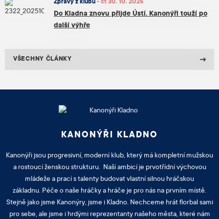
Zprávy z klubu
-
čt 30. 10. 2025
Do Kladna znovu přijde Ústí. Kanonýři touží po
další výhře
VŠECHNY ČLÁNKY
KANONÝŘI KLADNO
Kanonýři jsou progresivní, moderní klub, který má kompletní mužskou
a rostoucí ženskou strukturu. Naší ambicí je prvotřídní výchovou
mládeže a prací s talenty budovat vlastní silnou hráčskou
základnu. Péče o naše hráčky a hráče je pro nás na prvním místě.
Stejně jako jsme Kanonýry, jsme i Kladno. Nechceme hrát florbal sami
pro sebe, ale jsme i hrdými reprezentanty našeho města, které nám