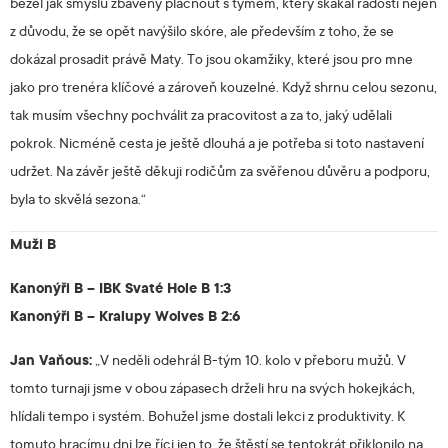
běžel jak smyslů zbavený plácnout s týmem, který skákal radostí nejen
z důvodu, že se opět navýšilo skóre, ale především z toho, že se
dokázal prosadit právě Maty. To jsou okamžiky, které jsou pro mne
jako pro trenéra klíčové a zároveň kouzelné. Když shrnu celou sezonu,
tak musím všechny pochválit za pracovitost a za to, jaký udělali
pokrok. Nicméně cesta je ještě dlouhá a je potřeba si toto nastavení
udržet. Na závěr ještě děkuji rodičům za svěřenou důvěru a podporu,
byla to skvělá sezona.“
Muži B
Kanonýři B – IBK Svaté Hole B 1:3
Kanonýři B – Kralupy Wolves B 2:6
Jan Vaňous:
„V neděli odehrál B-tým 10. kolo v přeboru mužů. V
tomto turnaji jsme v obou zápasech drželi hru na svých hokejkách,
hlídali tempo i systém. Bohužel jsme dostali lekci z produktivity. K
tomuto hracímu dni lze říci jen to, že štěstí se tentokrát přiklonilo na