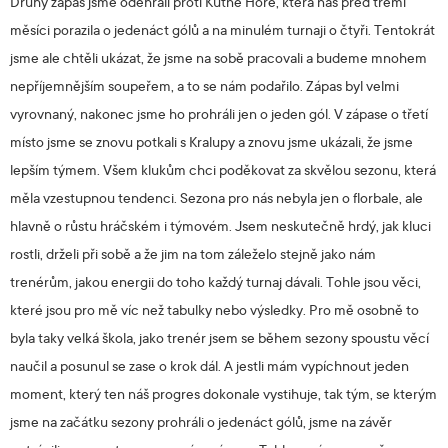
Druhý zápas jsme odehráli proti Kutné Hoře, která nás před třemi
měsíci porazila o jedenáct gólů a na minulém turnaji o čtyři. Tentokrát
jsme ale chtěli ukázat, že jsme na sobě pracovali a budeme mnohem
nepříjemnějším soupeřem, a to se nám podařilo. Zápas byl velmi
vyrovnaný, nakonec jsme ho prohráli jen o jeden gól. V zápase o třetí
místo jsme se znovu potkali s Kralupy a znovu jsme ukázali, že jsme
lepším týmem. Všem klukům chci poděkovat za skvělou sezonu, která
měla vzestupnou tendenci. Sezona pro nás nebyla jen o florbale, ale
hlavně o růstu hráčském i týmovém. Jsem neskutečně hrdý, jak kluci
rostli, drželi při sobě a že jim na tom záleželo stejně jako nám
trenérům, jakou energii do toho každý turnaj dávali. Tohle jsou věci,
které jsou pro mě víc než tabulky nebo výsledky. Pro mě osobně to
byla taky velká škola, jako trenér jsem se během sezony spoustu věcí
naučil a posunul se zase o krok dál. A jestli mám vypíchnout jeden
moment, který ten náš progres dokonale vystihuje, tak tým, se kterým
jsme na začátku sezony prohráli o jedenáct gólů, jsme na závěr