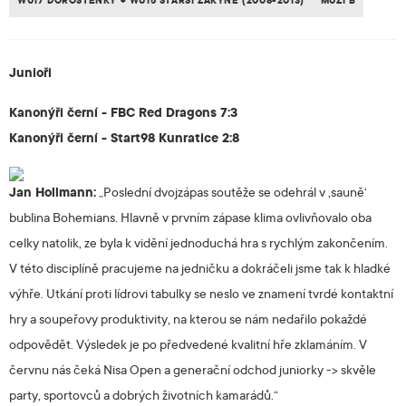
WU17 DOROSTENKY + WU15 STARŠÍ ŽÁKYNĚ (2008-2013)
MUŽI B
Junioři
Kanonýři černí - FBC Red Dragons 7:3
Kanonýři černí - Start98 Kunratice 2:8
Jan Hollmann:
„Poslední dvojzápas soutěže se odehrál v ‚sauně‘
bublina Bohemians. Hlavně v prvním zápase klima ovlivňovalo oba
celky natolik, ze byla k vidění jednoduchá hra s rychlým zakončením.
V této disciplíně pracujeme na jedničku a dokráčeli jsme tak k hladké
výhře. Utkání proti lídrovi tabulky se neslo ve znamení tvrdé kontaktní
hry a soupeřovy produktivity, na kterou se nám nedařilo pokaždé
odpovědět. Výsledek je po předvedené kvalitní hře zklamáním. V
červnu nás čeká Nisa Open a generační odchod juniorky -> skvěle
party, sportovců a dobrých životních kamarádů.“