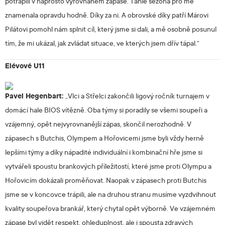
potrápili v naprosto vyrovnaném zápase. Tahle sezóna pro mě
znamenala opravdu hodně. Díky za ni. A obrovské díky patří Márovi
Pilátovi pomohl nám splnit cíl, který jsme si dali, a mě osobně posunul
tím, že mi ukázal, jak zvládat situace, ve kterých jsem dřív tápal.“
Elévové U11
Pavel Hegenbart:
„Vlci a Střelci zakončili ligový ročník turnajem v
domácí hale BIOS vítězně. Oba týmy si poradily se všemi soupeři a
vzájemný, opět nejvyrovnanější zápas, skončil nerozhodně. V
zápasech s Butchis, Olympem a Hořovicemi jsme byli vždy herně
lepšími týmy a díky nápadité individuální i kombinační hře jsme si
vytvářeli spoustu brankových příležitostí, které jsme proti Olympu a
Hořovicím dokázali proměňovat. Naopak v zápasech proti Butchis
jsme se v koncovce trápili, ale na druhou stranu musíme vyzdvihnout
kvality soupeřova brankář, který chytal opět výborně. Ve vzájemném
zápase byl vidět respekt, ohleduplnost, ale i spousta zdravých