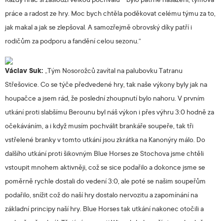
Každý hráč si zaslouží velkou pochvalu – bylo patrné nasazení, týmová
práce a radost ze hry. Moc bych chtěla poděkovat celému týmu za to,
jak makal a jak se zlepšoval. A samozřejmě obrovský díky patří i
rodičům za podporu a fandění celou sezonu.“
Václav Suk:
„Tým Nosorožců zavítal na palubovku Tatranu
Střešovice. Co se týče předvedené hry, tak naše výkony byly jak na
houpačce a jsem rád, že poslední zhoupnutí bylo nahoru. V prvním
utkání proti slabšímu Berounu byl náš výkon i přes výhru 3:0 hodně za
očekáváním, a i když musím pochválit brankáře soupeře, tak tři
vstřelené branky v tomto utkání jsou zkrátka na Kanonýry málo. Do
dalšího utkání proti šikovným Blue Horses ze Stochova jsme chtěli
vstoupit mnohem aktivněji, což se sice podařilo a dokonce jsme se
poměrně rychle dostali do vedení 3:0, ale poté se našim soupeřům
podařilo, snížit což do naší hry dostalo nervozitu a zapomínání na
základní principy naší hry. Blue Horses tak utkání nakonec otočili a