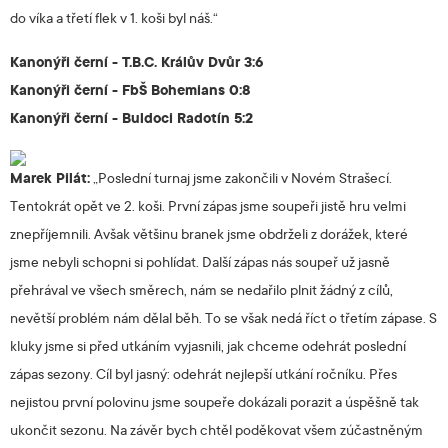
do víka a třetí flek v 1. koši byl náš.“
Kanonýři černí - T.B.C. Králův Dvůr 3:6
Kanonýři černí - FbŠ Bohemians 0:8
Kanonýři černí - Buldoci Radotín 5:2
Marek Pilát:
„Poslední turnaj jsme zakončili v Novém Strašecí.
Tentokrát opět ve 2. koši. První zápas jsme soupeři jistě hru velmi
znepříjemnili. Avšak většinu branek jsme obdrželi z dorážek, které
jsme nebyli schopni si pohlídat. Další zápas nás soupeř už jasně
přehrával ve všech směrech, nám se nedařilo plnit žádný z cílů,
nevětší problém nám dělal běh. To se však nedá říct o třetím zápase. S
kluky jsme si před utkáním vyjasnili, jak chceme odehrát poslední
zápas sezony. Cíl byl jasný: odehrát nejlepší utkání ročníku. Přes
nejistou první polovinu jsme soupeře dokázali porazit a úspěšně tak
ukončit sezonu. Na závěr bych chtěl poděkovat všem zúčastněným