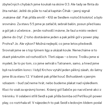
zbytečných chybách jsme koukali na skóre 0:3. Ale tady se flinta do
žita nehází. Ještě do půle to načal kapitán Čihák – jasný signál
‚makáme dál‘. Pak přišla smršť – Kříž se Seidlem roztočili kolotoč a bylo
srovnáno. Za stavu 5:5 jsme je zatlačili, sebrali balón, posun před kasu
a gól jak z učebnice… jenže rozhodčí mávne, že faul a místo vedení
jdeme do čtyř. Z toho dostáváme jeden a pak ještě gól v power play.
Prohra? Jo. Ale výkon? Možná nejlepší, co jsme letos předvedli.
Srovnali jsme se s top týmem ligy a ukázali koule. Nenecháme si to
zkazit písknutím od rozhodčích. Třetí zápas – o bronz. Trošku jsme si
mysleli, že to po tom, co jsme sehráli s Tatranem, samo, a hned jsme
byli na kratším konci. I když Krchov vytáhl jeden pěkný zásah, do šatny
jsme šli za stavu 1:2. V kabině pak přišel kouč Bohuslávek s jasným
vzkazem – buď začneme hrát, nebo budeme plakat nad výsledkem.
Kluci to vzali za správný konec. Krásný gól Sabiče po nacvičené akci z
tréninku. V oslabení střílí Seidl a pak přišla bomba od Petříka při power
play, co roztrhala síť. V nájezdech to pak Seidl s ledovým klidem poslal