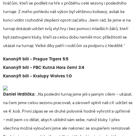
hráčům, kteří se podíleli na hře v průběhu celé sezony i posledního
turnaje. Z mého pohledu náš výkon byl většinou kolísavý, avšak ke
konci vidím rozhodně zlepšení oproti začátku. Jsem rád, že jsme si na
turnaji dokázali udržet svůj styl hry i bez pomoci mladších žáků, kteří
byli zastoupeni kluky, kteří za celou dobu neměli moc příležitostí se
ukázat na turnaji. Velké díky patří i rodičům za podporu z hlediště.“
Kanonýři bílí - Prague Tigers 5:5
Kanonýři bílí - FBC Kutná Hora černí 3:4
Kanonýři bílí - Kralupy Wolves 1:0
Daniel Hrdlička:
„Na poslední turnaj jsme jeli s jasným cílem – ukázat,
na čem jsme celou sezonu pracovali, a zároveň splnit náš cíl: udržet se
ve 4. koši. První zápas se ve druhé polovině hodně vyhrotil a upřímně
– měl jsem co dělat, abych uklidnil sám sebe, natož kluky. I přes
všechna možná vyloučení jsme ale nakonec se soupeřem remizovali.