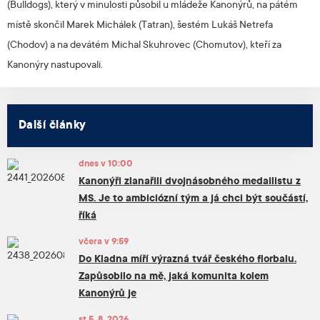
(Bulldogs), který v minulosti působil u mládeže Kanonýrů, na pátém
místě skončil Marek Michálek (Tatran), šestém Lukáš Netrefa
(Chodov) a na devátém Michal Skuhrovec (Chomutov), kteří za
Kanonýry nastupovali.
Další články
dnes v 10:00
Kanonýři zlanařili dvojnásobného medailistu z
MS. Je to ambiciózní tým a já chci být součástí,
říká
včera v 9:59
Do Kladna míří výrazná tvář českého florbalu.
Zapůsobilo na mě, jaká komunita kolem
Kanonýrů je