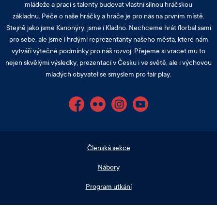
mládeže a prací s talenty budovat vlastní silnou hráčskou
základnu. Péče o naše hráčky a hráče je pro nás na prvním místě.
Stejně jako jsme Kanonýry, jsme i Kladno. Nechceme hrát florbal sami
pro sebe, ale jsme i hrdými reprezentanty našeho města, které nám
vytváří výtečné podmínky pro náš rozvoj. Přejeme si vracet mu to
nejen skvělými výsledky, prezentací v Česku i ve světě, ale i výchovou
mladých obyvatel se smyslem pro fair play.
Facebook
Flickr
Instagram
YouTube
Členská sekce
Nábory
Program utkání