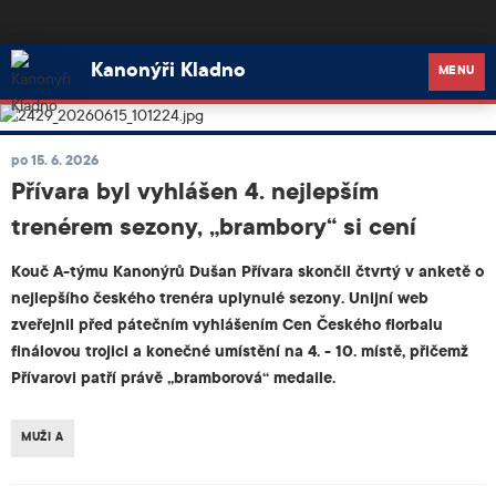
Kanonýři Kladno
Kanonýři Kladno
MENU
po 15. 6. 2026
Přívara byl vyhlášen 4. nejlepším
trenérem sezony, „brambory“ si cení
Kouč A-týmu Kanonýrů Dušan Přívara skončil čtvrtý v anketě o
nejlepšího českého trenéra uplynulé sezony. Unijní web
zveřejnil před pátečním vyhlášením Cen Českého florbalu
finálovou trojici a konečné umístění na 4. - 10. místě, přičemž
Přívarovi patří právě „bramborová“ medaile.
MUŽI A