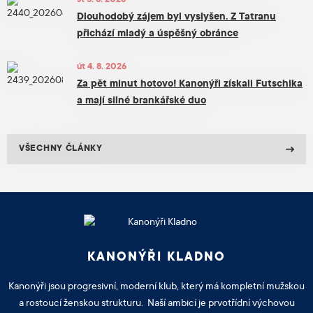
st 5. 8. 2026
Dlouhodobý zájem byl vyslyšen. Z Tatranu
přichází mladý a úspěšný obránce
út 4. 8. 2026
Za pět minut hotovo! Kanonýři získali Futschika
a mají silné brankářské duo
VŠECHNY ČLÁNKY
KANONÝŘI KLADNO
Kanonýři jsou progresivní, moderní klub, který má kompletní mužskou
a rostoucí ženskou strukturu. Naší ambicí je prvotřídní výchovou