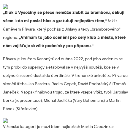
„Kluk z Vysočiny se přece nemůže zlobit za bramboru, děkuji
všem, kdo mi poslal hlas a gratuluji nejlepším třem,“
řekl s
úsměvem Přívara, který pochází z Jihlavy a tedy „bramborového“
regionu.
„Vnímám to jako ocenění pro celý klub a město, které
nám zajišťuje skvělé podmínky pro přípravu.“
Přívara je koučem Kanonýrů od dubna 2022, pod jeho vedením se
tým probil do superligy a etabloval se v nejvyšší soutěži, kde se v
uplynulé sezoně dostal do čtvrtfinále. V trenérské anketě za Přívarou
skončil třeba Jan Pazdera, Radim Cepek, David Podhráský či Tomáš
Janeček. Naopak finálovou trojici, ze které vzejde vítěz, tvoří Jaroslav
Berka (reprezentace), Michal Jedlička (Vary Bohemians) a Martin
Pánek (Střešovice).
V ženské kategorii je mezi triem nejlepších Martin Czeczinkar