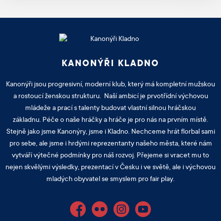
KANONÝŘI KLADNO
Kanonýři jsou progresivní, moderní klub, který má kompletní mužskou
a rostoucí ženskou strukturu. Naší ambicí je prvotřídní výchovou
mládeže a prací s talenty budovat vlastní silnou hráčskou
základnu. Péče o naše hráčky a hráče je pro nás na prvním místě.
Stejně jako jsme Kanonýry, jsme i Kladno. Nechceme hrát florbal sami
pro sebe, ale jsme i hrdými reprezentanty našeho města, které nám
vytváří výtečné podmínky pro náš rozvoj. Přejeme si vracet mu to
nejen skvělými výsledky, prezentací v Česku i ve světě, ale i výchovou
mladých obyvatel se smyslem pro fair play.
Facebook
Flickr
Instagram
YouTube