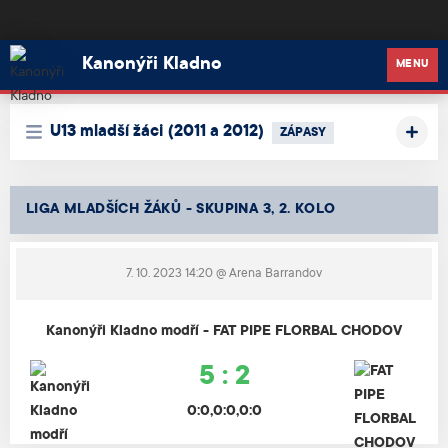
Kanonýři Kladno
Kanonýři Kladno
MENU
U13 mladší žáci (2011 a 2012)
ZÁPASY
LIGA MLADŠÍCH ŽÁKŮ - SKUPINA 3, 2. KOLO
7. 10. 2023 14:20
@ Arena Barrandov
Kanonýři Kladno modří - FAT PIPE FLORBAL CHODOV
5 : 2
0:0,0:0,0:0