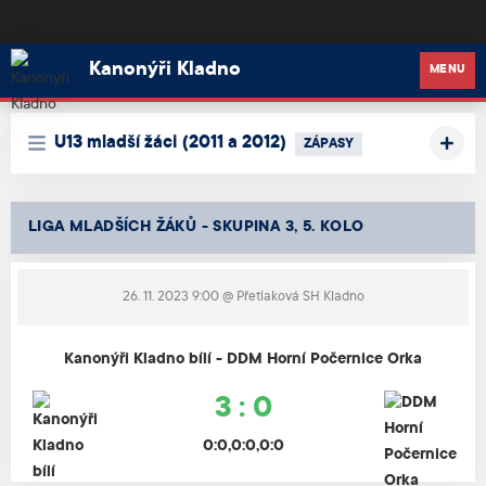
Kanonýři Kladno
Kanonýři Kladno
MENU
U13 mladší žáci (2011 a 2012)
ZÁPASY
LIGA MLADŠÍCH ŽÁKŮ - SKUPINA 3, 5. KOLO
26. 11. 2023 9:00
@ Přetlaková SH Kladno
Kanonýři Kladno bílí - DDM Horní Počernice Orka
3 : 0
0:0,0:0,0:0