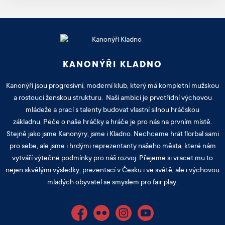
KANONÝŘI KLADNO
Kanonýři jsou progresivní, moderní klub, který má kompletní mužskou
a rostoucí ženskou strukturu. Naší ambicí je prvotřídní výchovou
mládeže a prací s talenty budovat vlastní silnou hráčskou
základnu. Péče o naše hráčky a hráče je pro nás na prvním místě.
Stejně jako jsme Kanonýry, jsme i Kladno. Nechceme hrát florbal sami
pro sebe, ale jsme i hrdými reprezentanty našeho města, které nám
vytváří výtečné podmínky pro náš rozvoj. Přejeme si vracet mu to
nejen skvělými výsledky, prezentací v Česku i ve světě, ale i výchovou
mladých obyvatel se smyslem pro fair play.
Facebook
Flickr
Instagram
YouTube