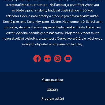
a rostoucí ženskou strukturu. Naší ambicí je prvotřídní výchovou
mládeže a prací s talenty budovat vlastní silnou hráčskou
základnu. Péče o naše hráčky a hráče je pro nás na prvním místě.
Stejně jako jsme Kanonýry, jsme i Kladno. Nechceme hrát florbal sami
pro sebe, ale jsme i hrdými reprezentanty našeho města, které nám
vytváří výtečné podmínky pro náš rozvoj. Přejeme si vracet mu to
nejen skvělými výsledky, prezentací v Česku i ve světě, ale i výchovou
mladých obyvatel se smyslem pro fair play.
Facebook
Flickr
Instagram
YouTube
Členská sekce
Nábory
Program utkání