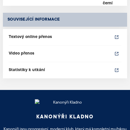
SOUVISEJÍCÍ INFORMACE
Textový online přenos
Video přenos
Statistiky k utkání
KANONÝŘI KLADNO
Kanonýři jsou progresivní, moderní klub, který má kompletní mužskou