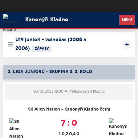
Kanonýři Kladno
Kanonýři Kladno
MENU
U19 junioři - volnočas (2005 a
2006)
ZÁPASY
3. LIGA JUNIORŮ - SKUPINA 3, 3. KOLO
30. 10. 2023 18:00
@ Přetlaková SH Kladno
SK Alien Nation - Kanonýři Kladno černí
7 : 0
1:0,2:0,4:0