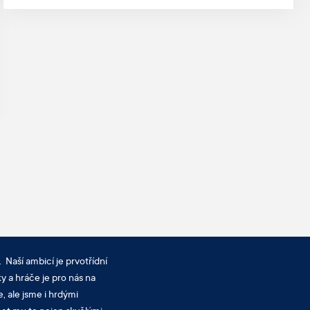
 Naší ambicí je prvotřídní
y a hráče je pro nás na
, ale jsme i hrdými