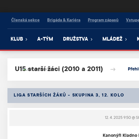
Kanonýři Kladno
Členská sekce
Brigáda & Kariéra
Program zápasů
Vstup
KLUB
A-TÝM
DRUŽSTVA
MLÁDEŽ
U15 starší žáci (2010 a 2011)
Přeh
LIGA STARŠÍCH ŽÁKŮ - SKUPINA 3, 12. KOLO
12. 4. 2025 9:50
@ SH
Kanonýři Kladno b