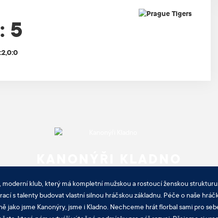
: 5
1:2,0:0
KANONÝŘI KLADNO
, moderní klub, který má kompletní mužskou a rostoucí ženskou strukturu.
cí s talenty budovat vlastní silnou hráčskou základnu. Péče o naše hráčk
ně jako jsme Kanonýry, jsme i Kladno. Nechceme hrát florbal sami pro sebe