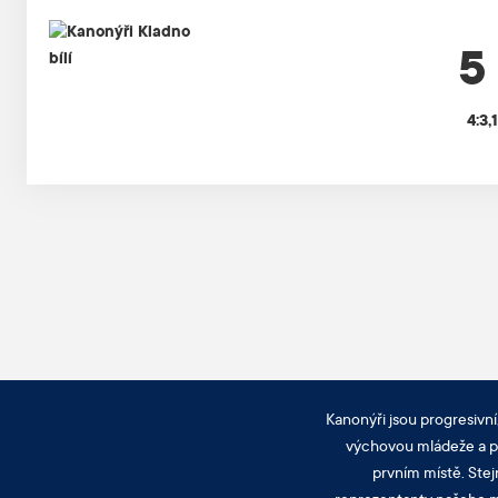
5 
4:3,
Kanonýři jsou progresivní
výchovou mládeže a pra
prvním místě. Stej