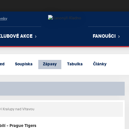
enky
KLUBOVÉ AKCE
FANOUŠCI
led
Soupiska
Zápasy
Tabulka
Články
 Kralupy nad Vltavou
ílí - Prague Tigers