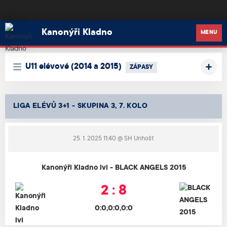
Kanonýři Kladno
Kanonýři Kladno
MENU
U11 elévové (2014 a 2015)
ZÁPASY
LIGA ELÉVŮ 3+1 - SKUPINA 3, 7. KOLO
25. 1. 2025 11:40
@ SH Unhošť
Kanonýři Kladno lvi - BLACK ANGELS 2015
2 : 8
0:0,0:0,0:0