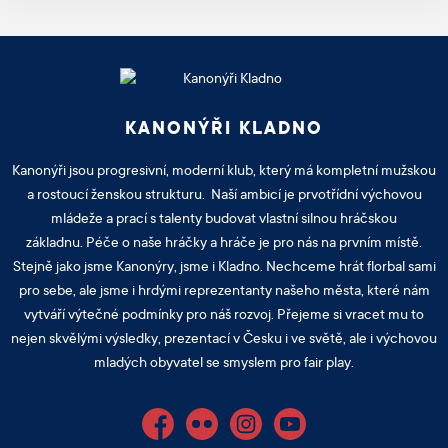
KANONÝŘI KLADNO
Kanonýři jsou progresivní, moderní klub, který má kompletní mužskou
a rostoucí ženskou strukturu. Naší ambicí je prvotřídní výchovou
mládeže a prací s talenty budovat vlastní silnou hráčskou
základnu. Péče o naše hráčky a hráče je pro nás na prvním místě.
Stejně jako jsme Kanonýry, jsme i Kladno. Nechceme hrát florbal sami
pro sebe, ale jsme i hrdými reprezentanty našeho města, které nám
vytváří výtečné podmínky pro náš rozvoj. Přejeme si vracet mu to
nejen skvělými výsledky, prezentací v Česku i ve světě, ale i výchovou
mladých obyvatel se smyslem pro fair play.
Facebook
Flickr
Instagram
YouTube