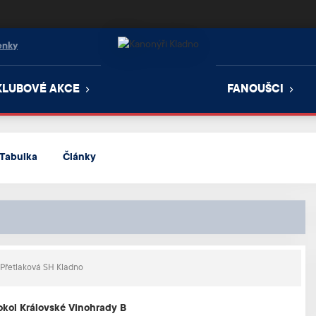
enky
KLUBOVÉ AKCE
FANOUŠCI
Tabulka
Články
Přetlaková SH Kladno
okol Královské Vinohrady B