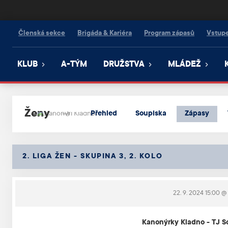
Kanonýři Kladno
Členská sekce
Brigáda & Kariéra
Program zápasů
Vstup
KLUB
A-TÝM
DRUŽSTVA
MLÁDEŽ
Ženy
Přehled
Soupiska
Zápasy
2. LIGA ŽEN - SKUPINA 3, 2. KOLO
22. 9. 2024 15:00
@ 
Kanonýrky Kladno - TJ S