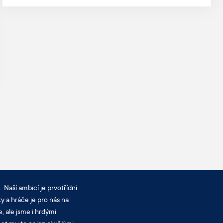
 Naší ambicí je prvotřídní
y a hráče je pro nás na
, ale jsme i hrdými