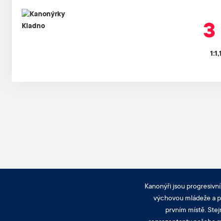
3 
1:1,
Kanonýři jsou progresivní
výchovou mládeže a pra
prvním místě. Stej