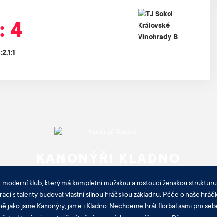
: 4
1:2,1:1
KANONÝŘI KLADNO
, moderní klub, který má kompletní mužskou a rostoucí ženskou strukturu.
cí s talenty budovat vlastní silnou hráčskou základnu. Péče o naše hráčk
ně jako jsme Kanonýry, jsme i Kladno. Nechceme hrát florbal sami pro sebe