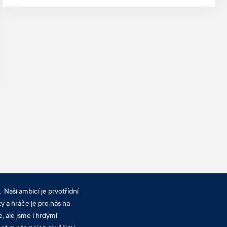
 Naší ambicí je prvotřídní
y a hráče je pro nás na
, ale jsme i hrdými