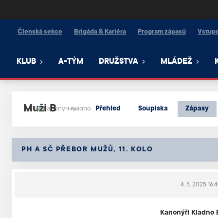
Kanonýři Kladno
Členská sekce
Brigáda & Kariéra
Program zápasů
Vstup
KLUB
A-TÝM
DRUŽSTVA
MLÁDEŽ
Muži B
Přehled
Soupiska
Zápasy
PH A SČ PŘEBOR MUŽŮ, 11. KOLO
4. 5. 2025 16:
Kanonýři Kladno B