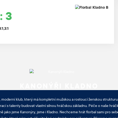
: 3
3:1,3:1
KANONÝŘI KLADNO
, moderní klub, který má kompletní mužskou a rostoucí ženskou strukturu.
cí s talenty budovat vlastní silnou hráčskou základnu. Péče o naše hráčk
ně jako jsme Kanonýry, jsme i Kladno. Nechceme hrát florbal sami pro sebe