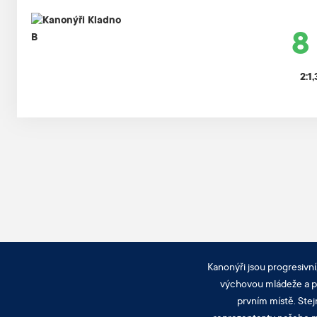
8 
2:1,
Kanonýři jsou progresivní
výchovou mládeže a pra
prvním místě. Stej