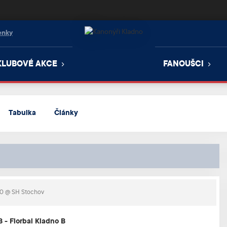
enky
KLUBOVÉ AKCE
FANOUŠCI
Tabulka
Články
40
@ SH Stochov
 - Florbal Kladno B