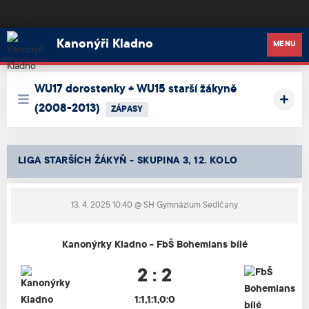
Kanonýři Kladno
Kanonýři Kladno
MENU
WU17 dorostenky + WU15 starší žákyně
(2008-2013)
ZÁPASY
LIGA STARŠÍCH ŽÁKYŇ - SKUPINA 3, 12. KOLO
13. 4. 2025 10:40
@ SH Gymnázium Sedlčany
Kanonýrky Kladno - FbŠ Bohemians bílé
2 : 2
1:1,1:1,0:0