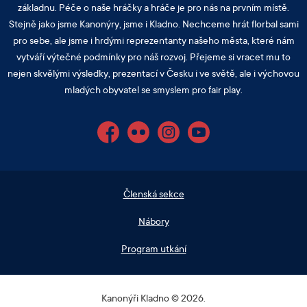
základnu. Péče o naše hráčky a hráče je pro nás na prvním místě.
Stejně jako jsme Kanonýry, jsme i Kladno. Nechceme hrát florbal sami
pro sebe, ale jsme i hrdými reprezentanty našeho města, které nám
vytváří výtečné podmínky pro náš rozvoj. Přejeme si vracet mu to
nejen skvělými výsledky, prezentací v Česku i ve světě, ale i výchovou
mladých obyvatel se smyslem pro fair play.
Facebook
Flickr
Instagram
YouTube
Členská sekce
Nábory
Program utkání
Kanonýři Kladno © 2026.