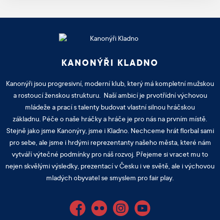
KANONÝŘI KLADNO
Kanonýři jsou progresivní, moderní klub, který má kompletní mužskou
a rostoucí ženskou strukturu. Naší ambicí je prvotřídní výchovou
mládeže a prací s talenty budovat vlastní silnou hráčskou
základnu. Péče o naše hráčky a hráče je pro nás na prvním místě.
Stejně jako jsme Kanonýry, jsme i Kladno. Nechceme hrát florbal sami
pro sebe, ale jsme i hrdými reprezentanty našeho města, které nám
vytváří výtečné podmínky pro náš rozvoj. Přejeme si vracet mu to
nejen skvělými výsledky, prezentací v Česku i ve světě, ale i výchovou
mladých obyvatel se smyslem pro fair play.
Facebook
Flickr
Instagram
YouTube