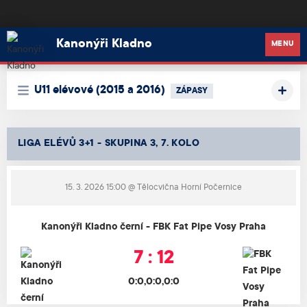
Kanonýři Kladno
Kanonýři Kladno
MENU
U11 elévové (2015 a 2016)
ZÁPASY
LIGA ELÉVŮ 3+1 - SKUPINA 3, 7. KOLO
15. 3. 2026 15:00
@ Tělocvična Horní Počernice
Kanonýři Kladno černí - FBK Fat Pipe Vosy Praha
7 : 12
0:0,0:0,0:0