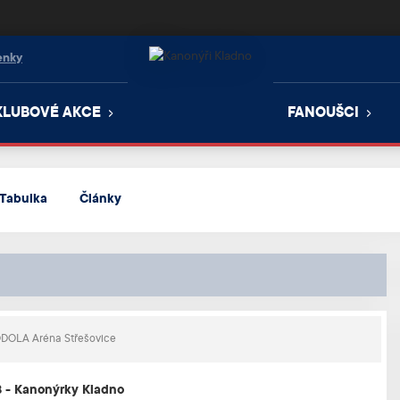
enky
KLUBOVÉ AKCE
FANOUŠCI
Tabulka
Články
DOLA Aréna Střešovice
B - Kanonýrky Kladno