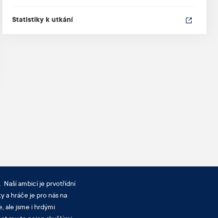
Statistiky k utkání
 Naší ambicí je prvotřídní
y a hráče je pro nás na
, ale jsme i hrdými