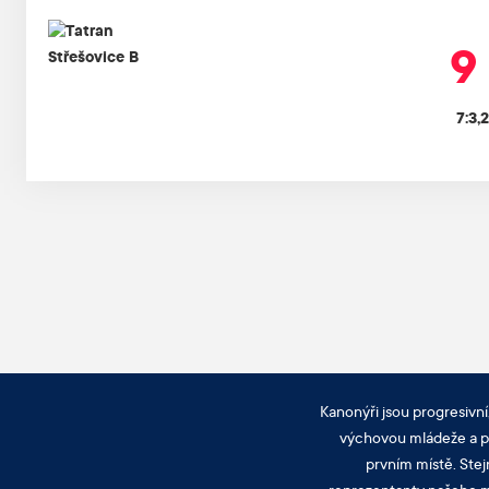
9 
7:3,
Kanonýři jsou progresivní
výchovou mládeže a pra
prvním místě. Stej