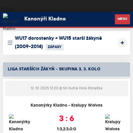
Kanonýři Kladno
Kanonýři Kladno
MENU
WU17 dorostenky + WU15 starší žákyně
(2009-2014)
ZÁPASY
LIGA STARŠÍCH ŽÁKYŇ - SKUPINA 3, 3. KOLO
12. 10. 2025 12:20
@ SH Kutná Hora Klimeška
Kanonýrky Kladno - Kralupy Wolves
3 : 6
1:3,2:3,0:0