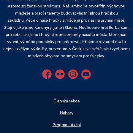
a rostoucí ženskou strukturu. Naší ambicí je prvotřídní výchovou
mládeže a prací s talenty budovat vlastní silnou hráčskou
základnu. Péče o naše hráčky a hráče je pro nás na prvním místě.
Stejně jako jsme Kanonýry, jsme i Kladno. Nechceme hrát florbal sami
pro sebe, ale jsme i hrdými reprezentanty našeho města, které nám
vytváří výtečné podmínky pro náš rozvoj. Přejeme si vracet mu to
nejen skvělými výsledky, prezentací v Česku i ve světě, ale i výchovou
mladých obyvatel se smyslem pro fair play.
Facebook
Flickr
Instagram
YouTube
Členská sekce
Nábory
Program utkání