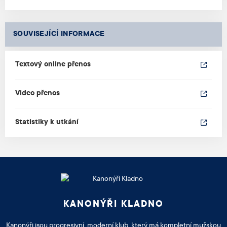
SOUVISEJÍCÍ INFORMACE
Textový online přenos
Video přenos
Statistiky k utkání
KANONÝŘI KLADNO
Kanonýři jsou progresivní, moderní klub, který má kompletní mužskou