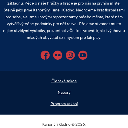
základnu. Péče o naše hráčky a hráče je pro nás na prvním místě.
Stejně jako jsme Kanonýry, jsme i Kladno. Nechceme hrát florbal sami
pro sebe, ale jsme i hrdými reprezentanty našeho města, které nám
vytváří výtečné podmínky pro náš rozvoj. Přejeme si vracet mu to
nejen skvělými výsledky, prezentací v Česku i ve světě, ale i výchovou
mladých obyvatel se smyslem pro fair play.
Facebook
Flickr
Instagram
YouTube
Členská sekce
Nábory
Program utkání
Kanonýři Kladno © 2026.