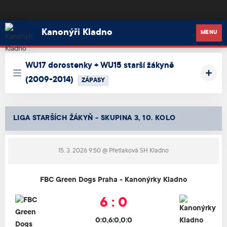
Kanonýři Kladno
Kanonýři Kladno
MENU
WU17 dorostenky + WU15 starší žákyně
(2009-2014)
ZÁPASY
LIGA STARŠÍCH ŽÁKYŇ - SKUPINA 3, 10. KOLO
15. 3. 2026 9:50
@ Přetlaková SH Kladno
FBC Green Dogs Praha - Kanonýrky Kladno
6 : 0
0:0,6:0,0:0