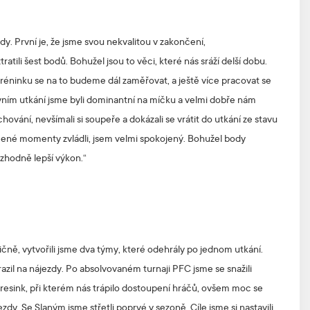
y. První je, že jsme svou nekvalitou v zakončení,
tili šest bodů. Bohužel jsou to věci, které nás sráží delší dobu.
 tréninku se na to budeme dál zaměřovat, a ještě více pracovat se
rvním utkání jsme byli dominantní na míčku a velmi dobře nám
ání, nevšímali si soupeře a dokázali se vrátit do utkání ze stavu
rocené momenty zvládli, jsem velmi spokojený. Bohužel body
zhodně lepší výkon.“
čně, vytvořili jsme dva týmy, které odehrály po jednom utkání.
azil na nájezdy. Po absolvovaném turnaji PFC jsme se snažili
presink, při kterém nás trápilo dostoupení hráčů, ovšem moc se
zdy. Se Slaným jsme střetli poprvé v sezoně. Cíle jsme si nastavili