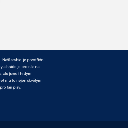
 Naší ambicí je prvotřídní
y a hráče je pro nás na
, ale jsme i hrdými
cet mu to nejen skvělými
ro fair play.