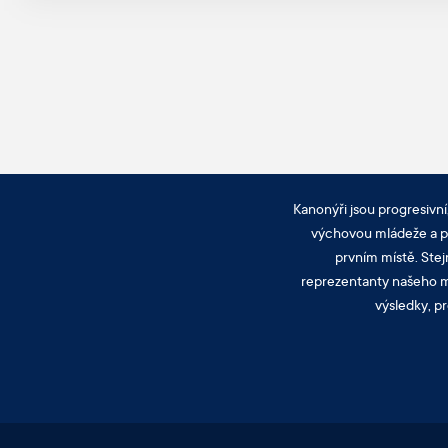
Kanonýři jsou progresivní
výchovou mládeže a pra
prvním místě. Stej
reprezentanty našeho mě
výsledky, pr