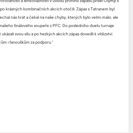
trovanosti a lehkovážnosti v úvodu prvního zápasu přišel Olymp s
s po krásných kombinačních akcích otočili. Zápas s Tatranem byl
echal nás hrát a čekal na naše chyby, kterých bylo velmi málo, ale
li našeho finálového soupeře z PFC. Do posledního duelu turnaje
ět ukázali svou sílu a po hezkých akcích zápas dovedli k vítězství.
ičům i fanouškům za podporu.“