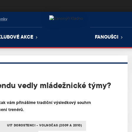
enky
KLUBOVÉ AKCE
FANOUŠCI
endu vedly mládežnické týmy?
 tak vám přinášíme tradiční výsledkový souhrn
ení trenérů.
U17 DOROSTENCI - VOLNOČAS (2009 A 2010)