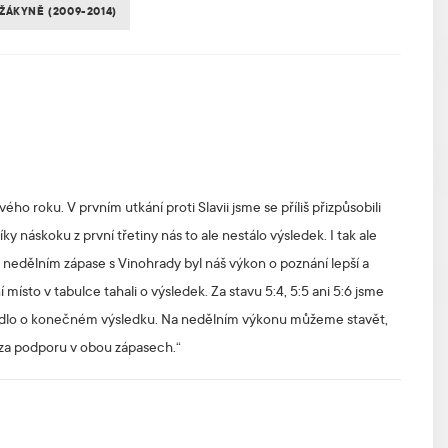
ŽÁKYNĚ (2009-2014)
ho roku. V prvním utkání proti Slavii jsme se příliš přizpůsobili
y náskoku z první třetiny nás to ale nestálo výsledek. I tak ale
V nedělním zápase s Vinohrady byl náš výkon o poznání lepší a
ísto v tabulce tahali o výsledek. Za stavu 5:4, 5:5 ani 5:6 jsme
rozhodlo o konečném výsledku. Na nedělním výkonu můžeme stavět,
za podporu v obou zápasech.“