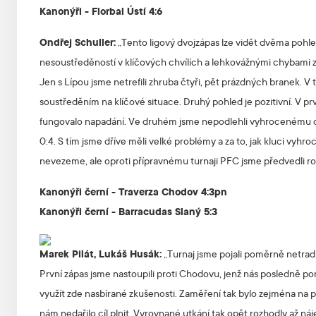
Kanonýři - Florbal Ústí 4:6
Ondřej Schuller:
„Tento ligový dvojzápas lze vidět dvěma pohled
nesoustředěností v klíčových chvílích a lehkovážnými chybami ztra
Jen s Lípou jsme netrefili zhruba čtyři, pět prázdných branek. V
soustředěním na klíčové situace. Druhý pohled je pozitivní. V p
fungovalo napadání. Ve druhém jsme nepodlehli vyhrocenému chov
0:4. S tím jsme dříve měli velké problémy a za to, jak kluci vyh
nevezeme, ale oproti přípravnému turnaji PFC jsme předvedli ro
Kanonýři černí - Traverza Chodov 4:3pn
Kanonýři černí - Barracudas Slaný 5:3
Marek Pilát, Lukáš Husák:
„Turnaj jsme pojali poměrně netradi
První zápas jsme nastoupili proti Chodovu, jenž nás posledně por
využít zde nasbírané zkušenosti. Zaměření tak bylo zejména na 
nám nedařilo cíl plnit. Vyrovnané utkání tak opět rozhodly až náje