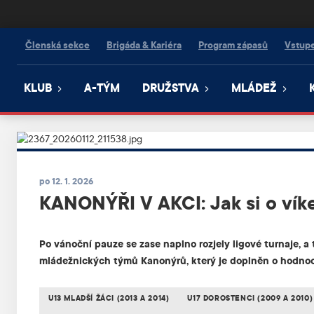
Kanonýři Kladno
Členská sekce
Brigáda & Kariéra
Program zápasů
Vstup
KLUB
A-TÝM
DRUŽSTVA
MLÁDEŽ
po 12. 1. 2026
KANONÝŘI V AKCI: Jak si o vík
Po vánoční pauze se zase naplno rozjely ligové turnaje, a
mládežnických týmů Kanonýrů, který je doplněn o hodnoc
U13 MLADŠÍ ŽÁCI (2013 A 2014)
U17 DOROSTENCI (2009 A 2010)