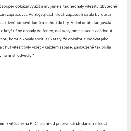
soupeř dokázal využít a my jsme si tak nechaly vítězství zbytečně
kání zapracovat. Ve zbývajících třech zápasech už ale byl obraz
sme aktivně, sebevědomě a s chutí do hry. Velmi dobře fungovala
 když už se dostaly do šance, dokázaly jsme situace zvládnout.
ruhou, komunikovaly spolu a ukázaly, že dokážou fungovat jako
huť vítězit byly vidět v každém zápase. Zaslouženě tak přišla
 na hřišti odvedly.“
m z vítězství na PFC, ale hned při prvních střídáních si kluci