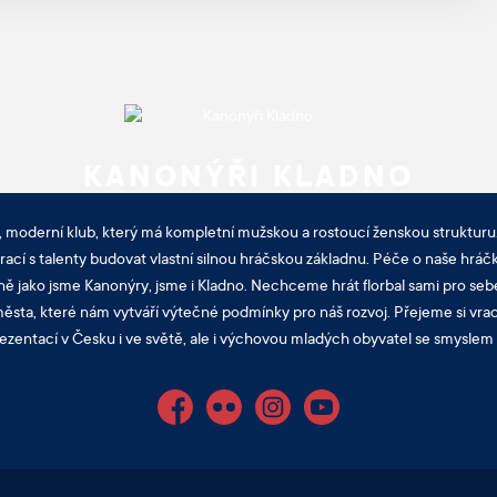
KANONÝŘI KLADNO
, moderní klub, který má kompletní mužskou a rostoucí ženskou strukturu.
cí s talenty budovat vlastní silnou hráčskou základnu. Péče o naše hráčk
ně jako jsme Kanonýry, jsme i Kladno. Nechceme hrát florbal sami pro sebe
sta, které nám vytváří výtečné podmínky pro náš rozvoj. Přejeme si vra
ezentací v Česku i ve světě, ale i výchovou mladých obyvatel se smyslem p
Facebook
Flickr
Instagram
YouTube