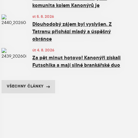
komunita kolem Kanonýrů je
st 5. 8. 2026
Dlouhodobý zájem byl vyslyšen. Z
Tatranu přichází mladý a úspěšný
obránce
út 4. 8. 2026
Za pět minut hotovo! Kanonýři získali
Futschika a mají silné brankářské duo
VŠECHNY ČLÁNKY