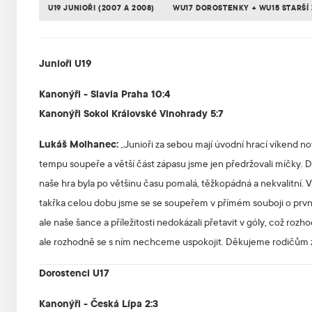
U19 JUNIOŘI (2007 A 2008)
WU17 DOROSTENKY + WU15 STARŠÍ 
Junioři U19
Kanonýři - Slavia Praha 10:4
Kanonýři Sokol Královské Vinohrady 5:7
Lukáš Molhanec:
„Junioři za sebou mají úvodní hrací víkend nové
tempu soupeře a větší část zápasu jsme jen předržovali míčky. Dík
naše hra byla po většinu času pomalá, těžkopádná a nekvalitní. 
takřka celou dobu jsme se se soupeřem v přímém souboji o první m
ale naše šance a příležitosti nedokázali přetavit v góly, což 
ale rozhodně se s ním nechceme uspokojit. Děkujeme rodičům 
Dorostenci U17
Kanonýři - Česká Lípa 2:3