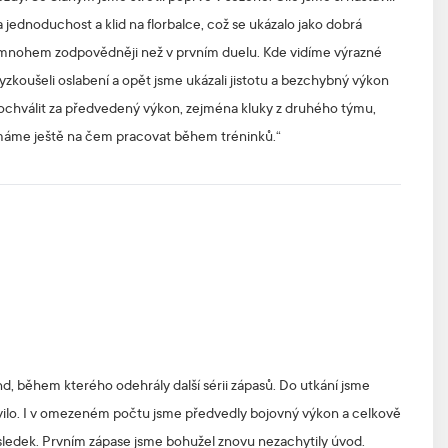
 jednoduchost a klid na florbalce, což se ukázalo jako dobrá
ili mnohem zodpovědněji než v prvním duelu. Kde vidíme výrazné
yzkoušeli oslabení a opět jsme ukázali jistotu a bezchybný výkon
ochválit za předvedený výkon, zejména kluky z druhého týmu,
le máme ještě na čem pracovat během tréninků.“
d, během kterého odehrály další sérii zápasů. Do utkání jsme
tavilo. I v omezeném počtu jsme předvedly bojovný výkon a celkově
 výsledek. Prvním zápase jsme bohužel znovu nezachytily úvod.