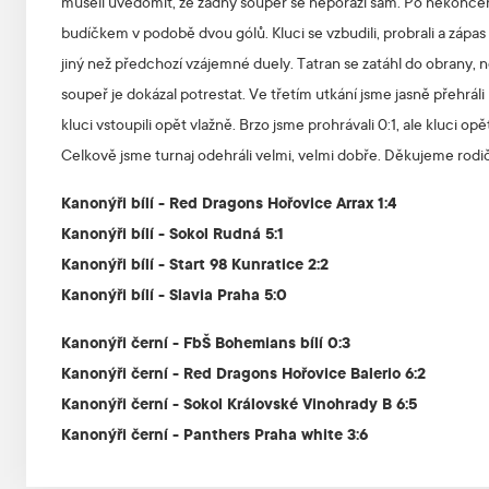
museli uvědomit, že žádný soupeř se neporazí sám. Po nekoncen
budíčkem v podobě dvou gólů. Kluci se vzbudili, probrali a zápa
jiný než předchozí vzájemné duely. Tatran se zatáhl do obrany, n
soupeř je dokázal potrestat. Ve třetím utkání jsme jasně přehrá
kluci vstoupili opět vlažně. Brzo jsme prohrávali 0:1, ale kluci op
Celkově jsme turnaj odehráli velmi, velmi dobře. Děkujeme rod
Kanonýři bílí - Red Dragons Hořovice Arrax 1:4
Kanonýři bílí - Sokol Rudná 5:1
Kanonýři bílí - Start 98 Kunratice 2:2
Kanonýři bílí - Slavia Praha 5:0
Kanonýři černí - FbŠ Bohemians bílí 0:3
Kanonýři černí - Red Dragons Hořovice Balerio 6:2
Kanonýři černí - Sokol Královské Vinohrady B 6:5
Kanonýři černí - Panthers Praha white 3:6