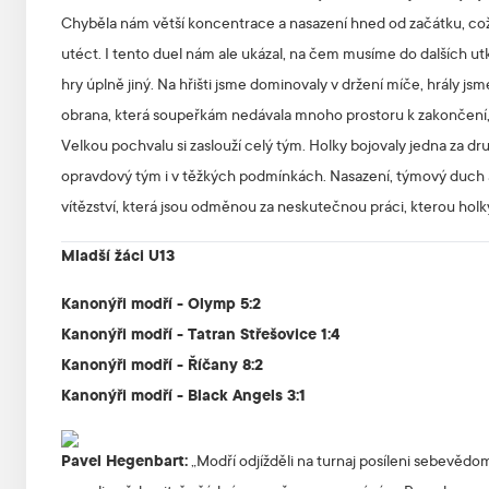
Chyběla nám větší koncentrace a nasazení hned od začátku, což 
utéct. I tento duel nám ale ukázal, na čem musíme do dalších ut
hry úplně jiný. Na hřišti jsme dominovaly v držení míče, hrály j
obrana, která soupeřkám nedávala mnoho prostoru k zakončení, a
Velkou pochvalu si zaslouží celý tým. Holky bojovaly jedna za d
opravdový tým i v těžkých podmínkách. Nasazení, týmový duch a c
vítězství, která jsou odměnou za neskutečnou práci, kterou holky
Mladší žáci U13
Kanonýři modří - Olymp 5:2
Kanonýři modří - Tatran Střešovice 1:4
Kanonýři modří - Říčany 8:2
Kanonýři modří - Black Angels 3:1
Pavel Hegenbart:
„Modří odjížděli na turnaj posíleni sebevědomí