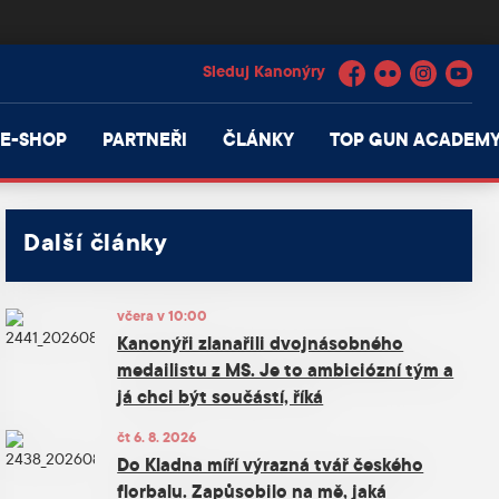
Facebook
Flickr
Instagram
YouTube
E-SHOP
PARTNEŘI
ČLÁNKY
TOP GUN ACADEM
Další články
včera v 10:00
Kanonýři zlanařili dvojnásobného
medailistu z MS. Je to ambiciózní tým a
já chci být součástí, říká
čt 6. 8. 2026
Do Kladna míří výrazná tvář českého
florbalu. Zapůsobilo na mě, jaká