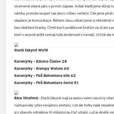
víceméně stejné jako v prvním zápase. Avšak kladli jsme důraz na
taktika, protože soupeř nás skoro vůbec netlačil. Cíle jsme pln
zlepšení, je komunikace. Během obou utkání jsme si několikrát v
bez obdržení branky. Chtěl bych poděkovat klukům za účast a p
kteří v sezoně ještě nemají tolik zkušeností z turnajů. Určitě a
Starší žákyně WU15
Kanonýrky - Eduino Čáslav 2:8
Kanonýrky - Kralupy Wolves 6:0
Kanonýrky - FbŠ Bohemians bílé 6:2
Kanonýrky - FbŠ Bohemians černé 5:1
Bára Vinařová:
„Starší žákyně mají za sebou velmi náročný víken
nastupovaly i přes neúplnou sestavu, což ale holky nijak nezas
si z víkendu odnášíme tři vítězství ze čtyř utkání, což je skvělý