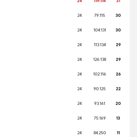
24
119:114
31
24
79:115
30
24
104:131
30
24
113:134
29
24
126:138
29
24
102:116
26
24
90:125
22
24
93:161
20
24
75:169
13
24
84:250
11