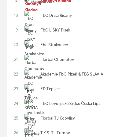
17
Kanonýři Kladno
18
FBC Draci Říčany
19
FbC LIŠKY Písek
20
Fbc Strakonice
21
Florbal Chomutov
22
Akademie FbC Plzeň & FBŠ SLAVIA
23
FD Teplice
24
FBC Lovolipské Srdce Česká Lípa
25
Florbal TJ Kobylisy
26
T.K.S. TJ Turnov