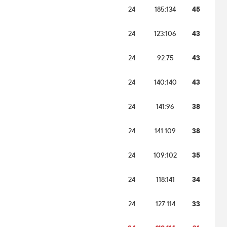
24
185:134
45
24
123:106
43
24
92:75
43
24
140:140
43
24
141:96
38
24
141:109
38
24
109:102
35
24
118:141
34
24
127:114
33