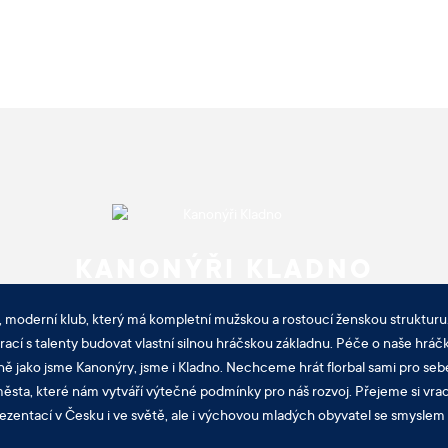
KANONÝŘI KLADNO
, moderní klub, který má kompletní mužskou a rostoucí ženskou strukturu.
cí s talenty budovat vlastní silnou hráčskou základnu. Péče o naše hráčk
ně jako jsme Kanonýry, jsme i Kladno. Nechceme hrát florbal sami pro sebe
sta, které nám vytváří výtečné podmínky pro náš rozvoj. Přejeme si vra
ezentací v Česku i ve světě, ale i výchovou mladých obyvatel se smyslem p