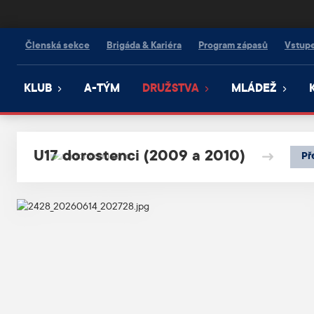
Kanonýři Kladno
Členská sekce
Brigáda & Kariéra
Program zápasů
Vstup
KLUB
A-TÝM
DRUŽSTVA
MLÁDEŽ
U17 dorostenci (2009 a 2010)
Př