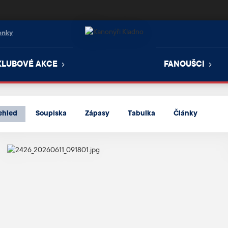
enky
KLUBOVÉ AKCE
FANOUŠCI
ehled
Soupiska
Zápasy
Tabulka
Články