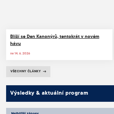
Blíží se Den Kanonýrů, tentokrát v novém
hávu
ne 14. 6. 2026
VŠECHNY ČLÁNKY
Výsledky & aktuální program
Nejbližší zápasy