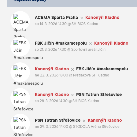
ACEMA Sparta Praha
Kanonýři Kladno
so 14. 3. 2026 14:30
@
SH BIOS Kladno
FBK Jičín #makamespolu
Kanonýři Kladno
so 21. 3. 2026 17:30
@
Sportovní areál Jičín
Kanonýři Kladno
FBK Jičín #makamespolu
ne 22. 3. 2026 18:00
@
Přetlaková SH Kladno
Kanonýři Kladno
PSN Tatran Střešovice
so 28. 3. 2026 14:30
@
SH BIOS Kladno
PSN Tatran Střešovice
Kanonýři Kladno
ne 29. 3. 2026 14:00
@
STODOLA Aréna Střešovice