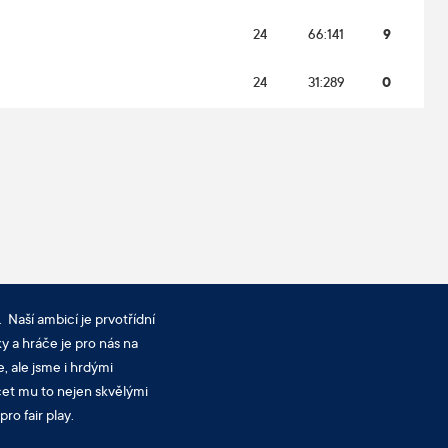
24
66:141
9
24
31:289
0
 Naší ambicí je prvotřídní
y a hráče je pro nás na
, ale jsme i hrdými
cet mu to nejen skvělými
ro fair play.