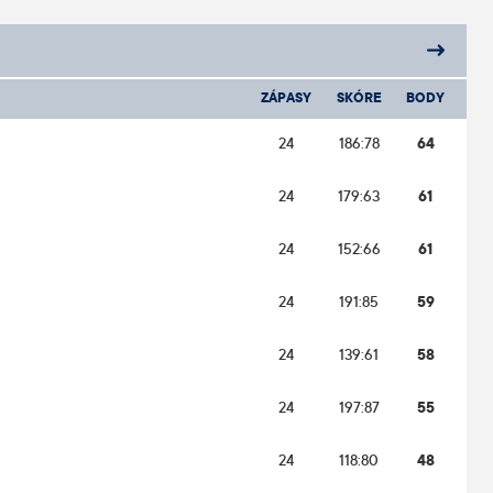
ZÁPASY
SKÓRE
BODY
24
186:78
64
24
179:63
61
24
152:66
61
24
191:85
59
24
139:61
58
24
197:87
55
24
118:80
48