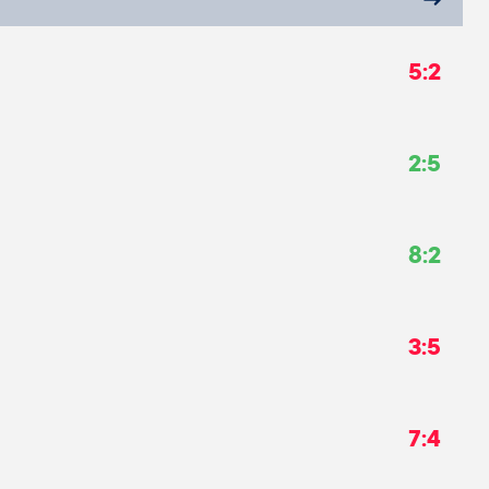
5:2
2:5
8:2
3:5
7:4