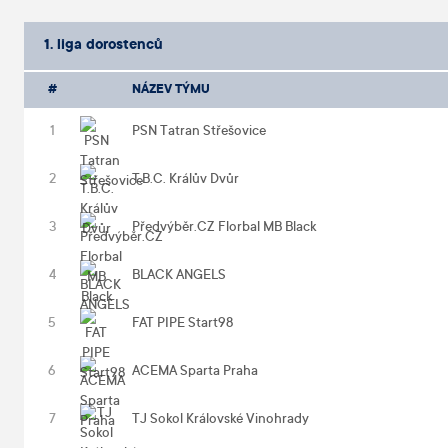
1. liga dorostenců
NÁZEV TÝMU
1
PSN Tatran Střešovice
2
T.B.C. Králův Dvůr
3
Předvýběr.CZ Florbal MB Black
4
BLACK ANGELS
5
FAT PIPE Start98
6
ACEMA Sparta Praha
7
TJ Sokol Královské Vinohrady