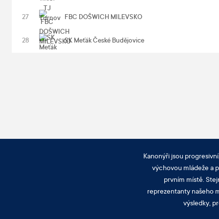
27
FBC DOŠWICH MILEVSKO
28
SK Meťák České Budějovice
Kanonýři jsou progresivní
výchovou mládeže a pra
prvním místě. Stej
reprezentanty našeho mě
výsledky, pr