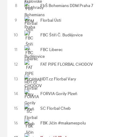
8
FbŠ Bohemians DDM Praha 7
9
Florbal Ústí
10
FBC Štíři Č. Budějovice
11
FBC Liberec
12
FAT PIPE FLORBAL CHODOV
13
HDT.cz Florbal Vary
14
FORVIA Gorily Plzeň
15
SC Florbal Cheb
16
FBK Jičín #makamespolu