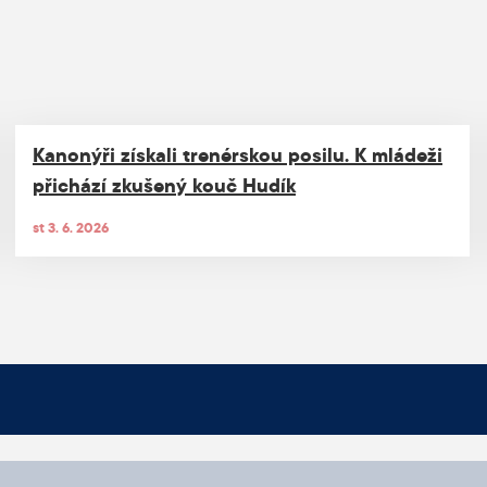
Kanonýři získali trenérskou posilu. K mládeži
přichází zkušený kouč Hudík
st 3. 6. 2026