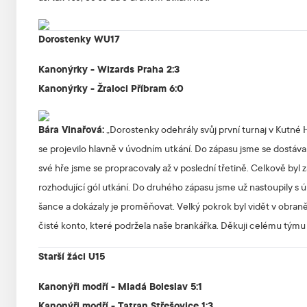
Dorostenky WU17
Kanonýrky - Wizards Praha 2:3
Kanonýrky - Žraloci Příbram 6:0
Bára Vinařová:
„Dorostenky odehrály svůj první turnaj v Kutné
se projevilo hlavně v úvodním utkání. Do zápasu jsme se dostáva
své hře jsme se propracovaly až v poslední třetině. Celkově byl 
rozhodující gól utkání. Do druhého zápasu jsme už nastoupily s ú
šance a dokázaly je proměňovat. Velký pokrok byl vidět v obran
čisté konto, které podržela naše brankářka. Děkuji celému tým
Starší žáci U15
Kanonýři modří - Mladá Boleslav 5:1