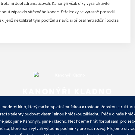
trefami duel zdramatizovali. Kanonýři však díky vyšší aktivitě,
áhnout zápas do vítězného konce. Střelecky se výrazně prosadil
, jenž několikrát tým podržel a navíc si připsal netradiční bod za
KANONÝŘI KLADNO
, moderní klub, který má kompletní mužskou a rostoucí ženskou strukturu.
cí s talenty budovat vlastní silnou hráčskou základnu. Péče o naše hráčk
ně jako jsme Kanonýry, jsme i Kladno. Nechceme hrát florbal sami pro sebe
sta, které nám vytváří výtečné podmínky pro náš rozvoj. Přejeme si vra