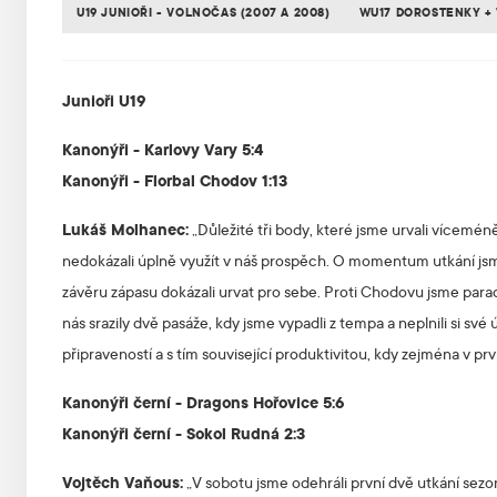
U19 JUNIOŘI - VOLNOČAS (2007 A 2008)
WU17 DOROSTENKY + 
Junioři U19
Kanonýři - Karlovy Vary 5:4
Kanonýři - Florbal Chodov 1:13
Lukáš Molhanec:
„Důležité tři body, které jsme urvali vícemén
nedokázali úplně využít v náš prospěch. O momentum utkání jsme
závěru zápasu dokázali urvat pro sebe. Proti Chodovu jsme para
nás srazily dvě pasáže, kdy jsme vypadli z tempa a neplnili si své
připraveností a s tím související produktivitou, kdy zejména v prv
Kanonýři černí - Dragons Hořovice 5:6
Kanonýři černí - Sokol Rudná 2:3
Vojtěch Vaňous:
„V sobotu jsme odehráli první dvě utkání sezon