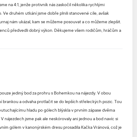
jsme na 4:1, jenže protivník nás zaskočil několika rychlými
 Ve druhém utkání jsme dobře plnili stanovené cíle, avšak
turnaj nám ukázal, kam se můžeme posouvat a co můžeme zlepšit.
orostenců předvedli dobrý výkon. Děkujeme všem rodičům, hráčům a
 pouze jediný bod za prohru s Bohemkou na nájezdy. V obou
 brankou a odvaha protlačit se do lepších střeleckých pozic. Tou
eutuchajícímu hladu po gólech blýskla v prvním zápase dvěma
. V nájezdech jsme pak ale neskórovaly ani jednou a bod navíc si
rvním gólem v kanonýrském dresu prosadila Kačka Vránová, což je