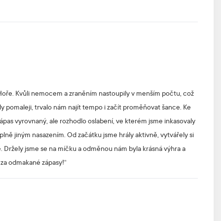
 Hoře. Kvůli nemocem a zraněním nastoupily v menším počtu, což
ly pomaleji, trvalo nám najít tempo i začít proměňovat šance. Ke
zápas vyrovnaný, ale rozhodlo oslabení, ve kterém jsme inkasovaly
plně jiným nasazením. Od začátku jsme hrály aktivně, vytvářely si
ě. Držely jsme se na míčku a odměnou nám byla krásná výhra a
u za odmakané zápasy!“