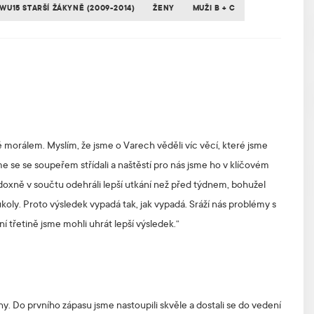
WU15 STARŠÍ ŽÁKYNĚ (2009-2014)
ŽENY
MUŽI B + C
ě morálem. Myslím, že jsme o Varech věděli víc věcí, které jsme
 se se soupeřem střídali a naštěstí pro nás jsme ho v klíčovém
doxně v součtu odehráli lepší utkání než před týdnem, bohužel
 úkoly. Proto výsledek vypadá tak, jak vypadá. Sráží nás problémy s
ní třetině jsme mohli uhrát lepší výsledek.“
y. Do prvního zápasu jsme nastoupili skvěle a dostali se do vedení