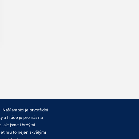
 Naší ambicí je prvotřídní
y a hráče je pro nás na
, ale jsme i hrdými
cet mu to nejen skvělými