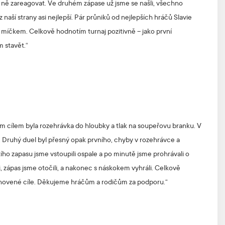
na ně zareagovat. Ve druhém zápase už jsme se našli, všechno
z naší strany asi nejlepší. Pár průniků od nejlepších hráčů Slavie
d míčkem. Celkově hodnotím turnaj pozitivně – jako první
 stavět.“
ím cílem byla rozehrávka do hloubky a tlak na soupeřovu branku. V
i. Druhý duel byl přesný opak prvního, chyby v rozehrávce a
ího zapasu jsme vstoupili ospale a po minutě jsme prohrávali o
řekli, zápas jsme otočili, a nakonec s náskokem vyhráli. Celkově
tanovené cíle. Děkujeme hráčům a rodičům za podporu.“