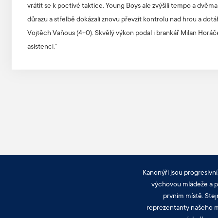
vrátit se k poctivé taktice. Young Boys ale zvýšili tempo a dvěma 
důrazu a střelbě dokázali znovu převzít kontrolu nad hrou a dot
Vojtěch Vaňous (4+0). Skvělý výkon podal i brankář Milan Horáček
asistenci.“
Kanonýři jsou progresivní
výchovou mládeže a pra
prvním místě. Stej
reprezentanty našeho mě