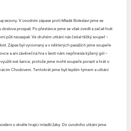
aj sezony. V úvodním zápase proti Mladé Boleslavi jsme se
doslova prospali. Po přestávce jsme se však zvedli a začali hrát
vní půli nezaspali. Ve druhém utkání nás čekal těžký soupeř –
hlost. Zápas byl vyrovnaný a v některých pasážích jsme soupeře
vce a ani závěrečná hra v šesti nám nepřinesla kýžený gól –
využili své šance, protože jsme mohli soupeře porazit a hrát o
 domácím Chodovem. Tentokrát jsme byli lepším týmem a utkání
osíleni o skvěle hrající mladší žáky. Do úvodního utkání jsme