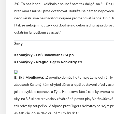
3:0. To nás lehce ukolébalo a soupeř nám tak dal gól na 3:1. Dali 
brankami a museli jsme dotahovat. Bohužel se nám to nepovedlo.
nedokázali jsme na rozdíl od soupeře proměňovat šance. První 
I tak se nebojím říct, že kluci doplnění o celou jednu lajnu d
ostatním fanouškům za účast.“
Ženy
Kanonýrky - FbŠ Bohemians 3:4 pn
Kanonýrky - Prague Tigers Nehvizdy 1:3
Eliška Moulisová:
„Z prvního domácího turnaje ženy uchránily
zápasech Kanonýrkám chyběl důraz a lepší postavení před vlastní
jako obvykle disponovala Týna Hanesová, která se díky svému n
fíky, na 3:3 skóre srovnala v závěrečné power play Verča Jůzová
tak odvezly soupeřky. V zápase proti Tigers Nehvizdy se svým p
asi tak vše, co se dá o druhém utkání říct.“