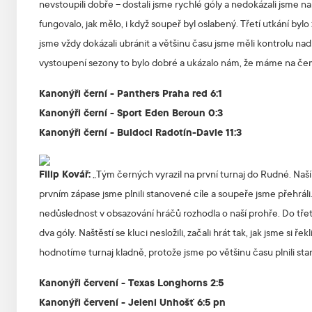
nevstoupili dobře – dostali jsme rychlé góly a nedokázali jsme 
fungovalo, jak mělo, i když soupeř byl oslabený. Třetí utkání bylo 
jsme vždy dokázali ubránit a většinu času jsme měli kontrolu na
vystoupení sezony to bylo dobré a ukázalo nám, že máme na čem
Kanonýři černí - Panthers Praha red 6:1
Kanonýři černí - Sport Eden Beroun 0:3
Kanonýři černí - Buldoci Radotín-Davle 11:3
Filip Kovář:
„Tým černých vyrazil na první turnaj do Rudné. Naš
prvním zápase jsme plnili stanovené cíle a soupeře jsme přehrál
nedůslednost v obsazování hráčů rozhodla o naší prohře. Do třet
dva góly. Naštěstí se kluci nesložili, začali hrát tak, jak jsme si 
hodnotíme turnaj kladně, protože jsme po většinu času plnili s
Kanonýři červení - Texas Longhorns 2:5
Kanonýři červení - Jeleni Unhošť 6:5 pn