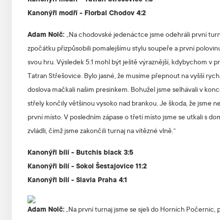
Kanonýři modří - Tatran Střešovice 1:3
Kanonýři modří - Florbal Chodov 4:2
Adam Nolč:
„Na chodovské jedenáctce jsme odehráli první turn
zpočátku přizpůsobili pomalejšímu stylu soupeře a první polovinu 
svou hru. Výsledek 5:1 mohl být ještě výraznější, kdybychom v pr
Tatran Střešovice. Bylo jasné, že musíme přepnout na vyšší ryc
doslova mačkali našim presinkem. Bohužel jsme selhávali v konco
střely končily většinou vysoko nad brankou. Je škoda, že jsme ne
první místo. V posledním zápase o třetí místo jsme se utkali s
zvládli, čímž jsme zakončili turnaj na vítězné vlně.“
Kanonýři bílí - Butchis black 3:5
Kanonýři bílí - Sokol Šestajovice 11:2
Kanonýři bílí - Slavia Praha 4:1
Adam Nolč:
„Na první turnaj jsme se sjeli do Horních Počernic, p