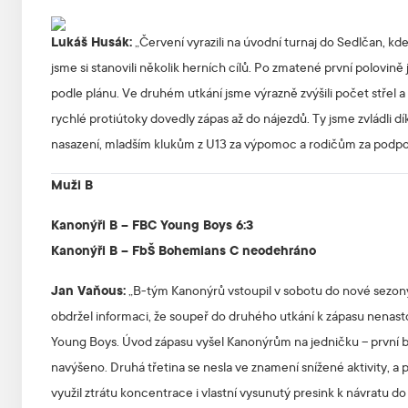
Lukáš Husák:
„Červení vyrazili na úvodní turnaj do Sedlčan, k
jsme si stanovili několik herních cílů. Po zmatené první polovině
podle plánu. Ve druhém utkání jsme výrazně zvýšili počet střel a 
rychlé protiútoky dovedly zápas až do nájezdů. Ty jsme zvládl
nasazení, mladším klukům z U13 za výpomoc a rodičům za podpo
Muži B
Kanonýři B – FBC Young Boys 6:3
Kanonýři B – FbŠ Bohemians C neodehráno
Jan Vaňous:
„B-tým Kanonýrů vstoupil v sobotu do nové sezo
obdržel informaci, že soupeř do druhého utkání k zápasu nenasto
Young Boys. Úvod zápasu vyšel Kanonýrům na jedničku – první b
navýšeno. Druhá třetina se nesla ve znamení snížené aktivity, a 
využil ztrátu koncentrace i vlastní vysunutý presink k návratu d