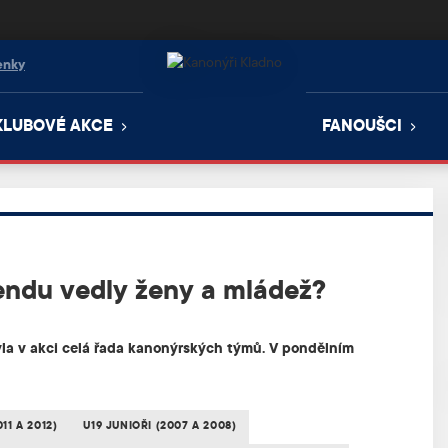
enky
KLUBOVÉ AKCE
FANOUŠCI
endu vedly ženy a mládež?
byla v akci celá řada kanonýrských týmů. V pondělním
11 A 2012)
U19 JUNIOŘI (2007 A 2008)