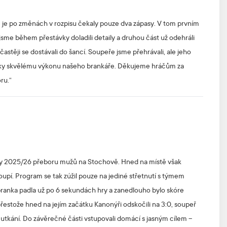
de je po změnách v rozpisu čekaly pouze dva zápasy. V tom prvním
 jsme během přestávky doladili detaily a druhou část už odehráli
častěji se dostávali do šancí. Soupeře jsme přehrávali, ale jeho
i díky skvělému výkonu našeho brankáře. Děkujeme hráčům za
ru.“
ny 2025/26 přeboru mužů na Stochově. Hned na místě však
upí. Program se tak zúžil pouze na jediné střetnutí s týmem
ranka padla už po 6 sekundách hry a zanedlouho bylo skóre
přestože hned na jejím začátku Kanonýři odskočili na 3:0, soupeř
o utkání. Do závěrečné části vstupovali domácí s jasným cílem –