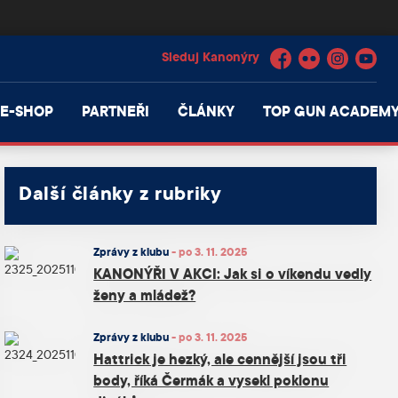
Facebook
Flickr
Instagram
YouTube
E-SHOP
PARTNEŘI
ČLÁNKY
TOP GUN ACADEM
Další články z rubriky
Zprávy z klubu
-
po 3. 11. 2025
KANONÝŘI V AKCI: Jak si o víkendu vedly
ženy a mládež?
Zprávy z klubu
-
po 3. 11. 2025
Hattrick je hezký, ale cennější jsou tři
body, říká Čermák a vysekl poklonu