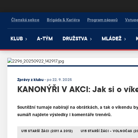
Kanonýři Kladno
Členská sekce
Brigáda & Kariéra
Program zápasů
Vstup
KLUB
A-TÝM
DRUŽSTVA
MLÁDEŽ
Zprávy z klubu
-
po 22. 9. 2025
KANONÝŘI V AKCI: Jak si o vík
Soutěžní turnaje nabírají na obrátkách, a tak o víkendu 
sumáři najdete výsledky i komentáře trenérů.
U15 STARŠÍ ŽÁCI (2011 A 2012)
U15 STARŠÍ ŽÁCI - VOLNOČAS (20