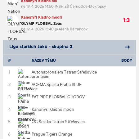
Kanonýři Kladno bílí
ne 19. 4. 2026 14:50
@
SH ZŠ Černošice-Mokropsy
Kanonýři Kladno modří
1:3
OLYMP FLORBAL Zeus
ne 19. 4. 2026 15:40
@
Arena Barrandov
Liga starších žáků - skupina 3
NÁZEV TÝMU
BODY
1
Autonapronajem Tatran Střešovice
2
ACEMA Sparta Praha BLUE
3
FAT PIPE FLORBAL CHODOV
4
Kanonýři Kladno modří
5
OC Šestka Tatran Střešovice
6
Prague Tigers Orange