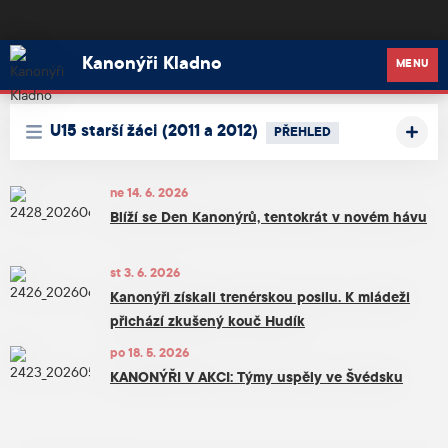
Kanonýři Kladno
Kanonýři Kladno
MENU
U15 starší žáci (2011 a 2012)
PŘEHLED
ne 14. 6. 2026
Blíží se Den Kanonýrů, tentokrát v novém hávu
st 3. 6. 2026
Kanonýři získali trenérskou posilu. K mládeži
přichází zkušený kouč Hudík
po 18. 5. 2026
KANONÝŘI V AKCI: Týmy uspěly ve Švédsku