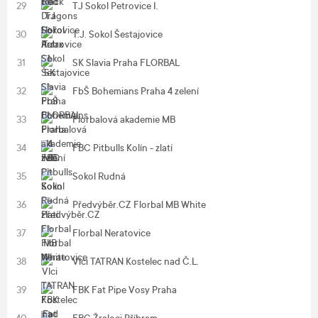
29
TJ Sokol Petrovice I.
30
T.J. Sokol Šestajovice
31
SK Slavia Praha FLORBAL
32
FbŠ Bohemians Praha 4 zelení
33
Florbalová akademie MB
34
FBC Pitbulls Kolín - zlatí
35
Sokol Rudná
36
Předvýběr.CZ Florbal MB White
37
Florbal Neratovice
38
Vlci TATRAN Kostelec nad Č.L.
39
FBK Fat Pipe Vosy Praha