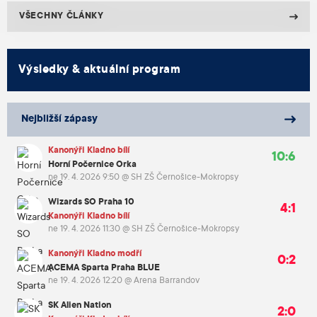
VŠECHNY ČLÁNKY
Výsledky & aktuální program
Nejbližší zápasy
Kanonýři Kladno bílí
10:6
Horní Počernice Orka
ne 19. 4. 2026 9:50
@
SH ZŠ Černošice-Mokropsy
Wizards SO Praha 10
4:1
Kanonýři Kladno bílí
ne 19. 4. 2026 11:30
@
SH ZŠ Černošice-Mokropsy
Kanonýři Kladno modří
0:2
ACEMA Sparta Praha BLUE
ne 19. 4. 2026 12:20
@
Arena Barrandov
SK Alien Nation
2:0