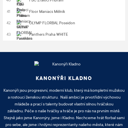
40
FBC Žraloci Příbram
41
Floor Maniacs Mělník
42
OLYMP FLORBAL Poseidon
43
Panthers Praha WHITE
KANONÝŘI KLADNO
Kanonýři jsou progresivní, moderní klub, který má kompletní mužskou
a rostoucí ženskou strukturu. Naší ambicí je prvotřídní výchovou
mládeže a prací s talenty budovat vlastní silnou hráčskou
základnu. Péče o naše hráčky a hráče je pro nás na prvním místě.
Stejně jako jsme Kanonýry, jsme i Kladno. Nechceme hrát florbal sami
pro sebe, ale jsme i hrdými reprezentanty našeho města, které nám