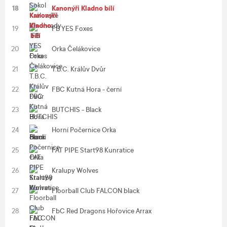
18
Kanonýři Kladno bílí
19
FB YES Foxes
20
Orka Čelákovice
21
T.B.C. Králův Dvůr
22
FBC Kutná Hora - černí
23
BUTCHIS - Black
24
Horní Počernice Orka
25
FAT PIPE Start98 Kunratice
26
Kralupy Wolves
27
Floorball Club FALCON black
28
FbC Red Dragons Hořovice Arrax