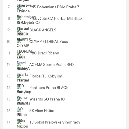
7
FbŠ Bohemians DDM Praha 7
8
Předvýběr.CZ Florbal MB Black
9
BLACK ANGELS
10
OLYMP FLORBAL Zeus
11
FBC Draci Říčany
12
ACEMA Sparta Praha RED
13
Florbal TJ Kobylisy
14
Panthers Praha BLACK
15
Wizards SO Praha 10
16
SK Alien Nation
17
TJ Sokol Královské Vinohrady