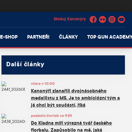
Facebook
Flickr
Instagram
YouTube
E-SHOP
PARTNEŘI
ČLÁNKY
TOP GUN ACADEM
Další články
včera v 10:00
Kanonýři zlanařili dvojnásobného
medailistu z MS. Je to ambiciózní tým a
já chci být součástí, říká
poslední čtvrtek ve 9:59
Do Kladna míří výrazná tvář českého
florbalu. Zapůsobilo na mě, jaká