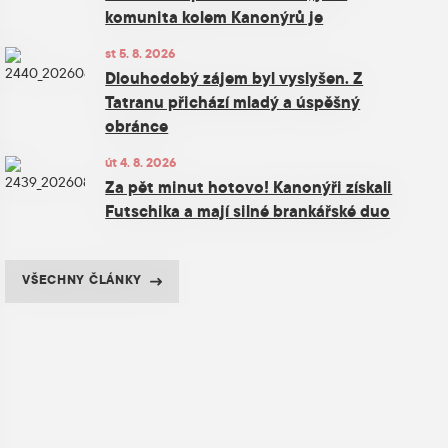
komunita kolem Kanonýrů je
st 5. 8. 2026
Dlouhodobý zájem byl vyslyšen. Z
Tatranu přichází mladý a úspěšný
obránce
út 4. 8. 2026
Za pět minut hotovo! Kanonýři získali
Futschika a mají silné brankářské duo
VŠECHNY ČLÁNKY