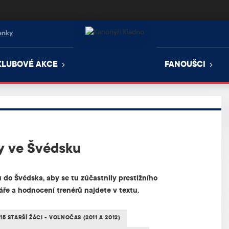
enky
KLUBOVÉ AKCE
FANOUŠCI
y ve Švédsku
do Švédska, aby se tu zúčastnily prestižního
ře a hodnocení trenérů najdete v textu.
15 STARŠÍ ŽÁCI - VOLNOČAS (2011 A 2012)