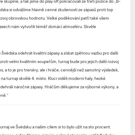
 skupině, a tak jsme do play off pokračovali ze třetí pozice do „B-
 Švédska si odvážíme hlavně cenné zkušenosti ze zápasů proti top
 rozvoj obrovskou hodnotu. Velké poděkování patří také všem
pasech nám vytvořili téměř domácí atmosféru. Skvěle
o Švédska odehrát kvalitní zápasy a získat zpětnou vazbu pro další
proti velmi kvalitním soupeřům, turnaj bude pro jejich další rozvoj
, a to je pro trenéry, ale i hráče, cennější než samotný výsledek,
 na turnaji skvělé 4. místo. Kluci viděli moderní haly, hezké
vně odehráli náročné zápasy. Hráčům děkujeme za výborné výkony, a
éně.“
rnaj ve Švédsku a našim cílem si to bylo užít na sto procent.