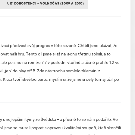
U17 DOROSTENCI - VOLNOČAS (2009 A 2010)
ací předvést svůj progres v této sezoně. Chtěli jsme ukázat, že
naši hru. Tento cíl jsme si až na jednu třetinu splnili, a to
 ale po smolné remíze 7:7 v poslední vteřině a těsné prohře 1:2 ve
i ‚jen‘ do play off B. Zde nás trochu semlelo zklamání z
uci tvoří skvělou partu, myslím si, že jsme si celý turnaj užili po
ly s nejlepšími týmy ze Švédska – a přesně to se nám podařilo. Ve
jsme se museli poprat s opravdu kvalitními soupeři, kteří skončili