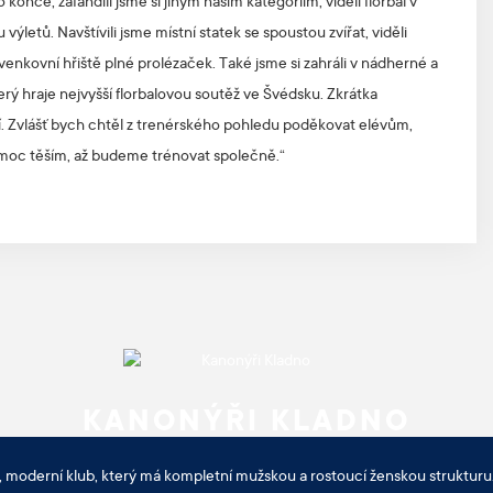
konce, zafandili jsme si jiným našim kategoriím, viděli florbal v
výletů. Navštívili jsme místní statek se spoustou zvířat, viděli
nkovní hřiště plné prolézaček. Také jsme si zahráli v nádherné a
ý hraje nejvyšší florbalovou soutěž ve Švédsku. Zkrátka
tí. Zvlášť bych chtěl z trenérského pohledu poděkovat elévům,
 ně moc těším, až budeme trénovat společně.“
KANONÝŘI KLADNO
, moderní klub, který má kompletní mužskou a rostoucí ženskou strukturu.