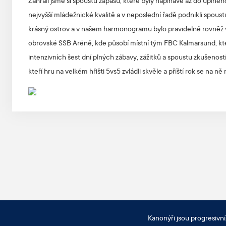
Zahráli jsme si spoustu zápasů, které byly napínavé až do úplného 
nejvyšší mládežnické kvalitě a v neposlední řadě podnikli spoustu 
krásný ostrov a v našem harmonogramu bylo pravidelně rovněž ve
obrovské SSB Aréně, kde působí místní tým FBC Kalmarsund, kter
intenzivních šest dní plných zábavy, zážitků a spoustu zkušenos
kteří hru na velkém hřišti 5vs5 zvládli skvěle a příští rok se na
Kanonýři jsou progresivní