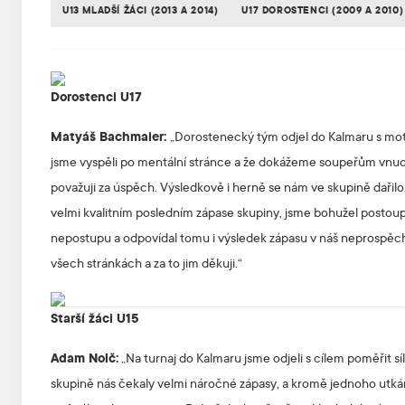
U13 MLADŠÍ ŽÁCI (2013 A 2014)
U17 DOROSTENCI (2009 A 2010)
Dorostenci U17
Matyáš Bachmaier:
„Dorostenecký tým odjel do Kalmaru s motiv
jsme vyspěli po mentální stránce a že dokážeme soupeřům vnucovat 
považuji za úspěch. Výsledkově i herně se nám ve skupině dařilo,
velmi kvalitním posledním zápase skupiny, jsme bohužel postoupil
nepostupu a odpovídal tomu i výsledek zápasu v náš neprospěch. Kl
všech stránkách a za to jim děkuji.“
Starší žáci U15
Adam Nolč:
„Na turnaj do Kalmaru jsme odjeli s cílem poměřit sí
skupině nás čekaly velmi náročné zápasy, a kromě jednoho utkání 