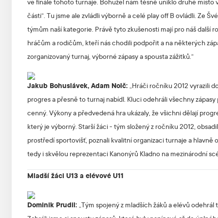
ve finále tohoto turnaje. Bohužel nám těsně uniklo druhé místo ve
části“. Tu jsme ale zvládli výborně a celé play off B ovládli. Ze
týmům naší kategorie. Právě tyto zkušenosti mají pro náš další
hráčům a rodičům, kteří nás chodili podpořit a na některých zá
zorganizovaný turnaj, výborné zápasy a spousta zážitků.“
Jakub Bohuslávek, Adam Nolč:
„Hráči ročníku 2012 vyrazili d
progres a přesně to turnaj nabídl. Kluci odehráli všechny zápasy 
cenný. Výkony a předvedená hra ukázaly, že všichni dělají progres
který je výborný. Starší žáci - tým složený z ročníku 2012, obsadil
prostředí sportovišť, poznali kvalitní organizaci turnaje a hla
tedy i skvělou reprezentaci Kanonýrů Kladno na mezinárodní sc
Mladší žáci U13 a elévové U11
Dominik Prudil:
„Tým spojený z mladších žáků a elévů odehrál tu