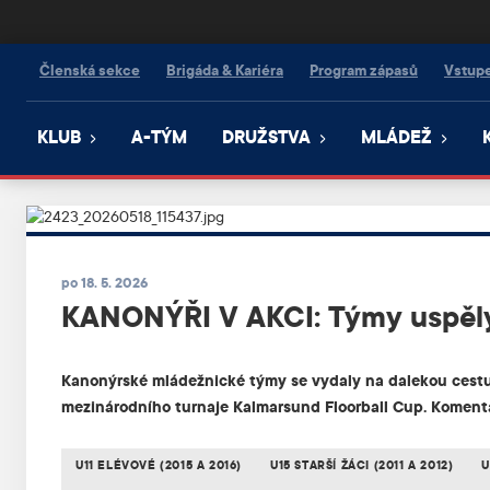
Kanonýři Kladno
Členská sekce
Brigáda & Kariéra
Program zápasů
Vstup
KLUB
A-TÝM
DRUŽSTVA
MLÁDEŽ
po 18. 5. 2026
KANONÝŘI V AKCI: Týmy uspěl
Kanonýrské mládežnické týmy se vydaly na dalekou cestu 
mezinárodního turnaje Kalmarsund Floorball Cup. Komentá
U11 ELÉVOVÉ (2015 A 2016)
U15 STARŠÍ ŽÁCI (2011 A 2012)
U