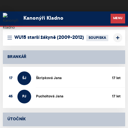
Kanonýři Kladno
Kanonýři Kladno
MENU
WU15 starší žákyně (2009-2012)
SOUPISKA
BRANKÁŘ
17
ŠJ
Škripková
Jana
17 let
45
PJ
Pucholtová
Jana
17 let
ÚTOČNÍK