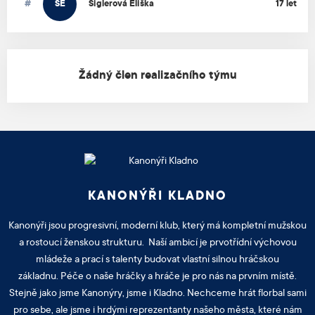
#
SE
Siglerová
Eliška
17 let
Žádný člen realizačního týmu
KANONÝŘI KLADNO
Kanonýři jsou progresivní, moderní klub, který má kompletní mužskou
a rostoucí ženskou strukturu. Naší ambicí je prvotřídní výchovou
mládeže a prací s talenty budovat vlastní silnou hráčskou
základnu. Péče o naše hráčky a hráče je pro nás na prvním místě.
Stejně jako jsme Kanonýry, jsme i Kladno. Nechceme hrát florbal sami
pro sebe, ale jsme i hrdými reprezentanty našeho města, které nám