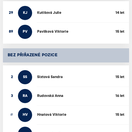
29
KJ
Kutišová
Julie
14 let
89
PV
Pavlíková
Viktorie
15 let
BEZ PŘIŘAZENÉ POZICE
2
SS
Sixtová
Sandra
15 let
3
RA
Rudovská
Anna
16 let
#
HV
Hnatová
Viktorie
15 let