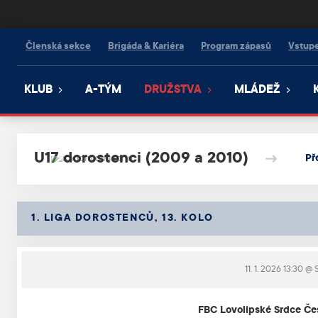
Kanonýři Kladno
Členská sekce
Brigáda & Kariéra
Program zápasů
Vstup
KLUB
A-TÝM
DRUŽSTVA
MLÁDEŽ
U17 dorostenci (2009 a 2010)
Př
1. LIGA DOROSTENCŮ, 13. KOLO
11. 1. 2026 13:30
@ S
FBC Lovolipské Srdce Če