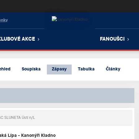
enky
KLUBOVÉ AKCE
FANOUŠCI
ehled
Soupiska
Zápasy
Tabulka
Články
C SLUNETA Ústí n/L
ská Lípa - Kanonýři Kladno