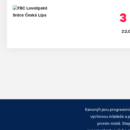
3 
2:2,
Kanonýři jsou progresivní
výchovou mládeže a pra
prvním místě. Stej