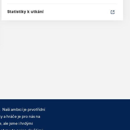
Statistiky k utkání
 Naší ambicí je prvotřídní
y a hráče je pro nás na
, ale jsme i hrdými