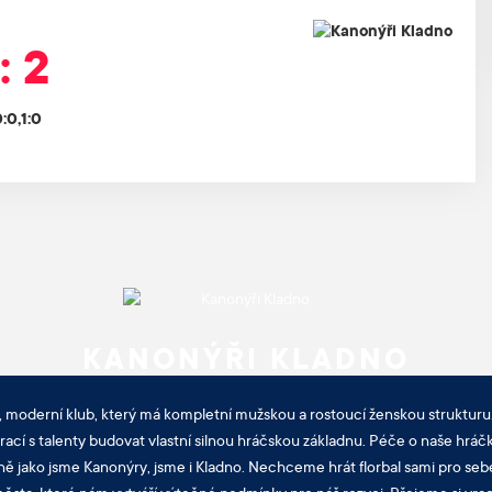
: 2
0:0,1:0
KANONÝŘI KLADNO
, moderní klub, který má kompletní mužskou a rostoucí ženskou strukturu.
cí s talenty budovat vlastní silnou hráčskou základnu. Péče o naše hráčk
ně jako jsme Kanonýry, jsme i Kladno. Nechceme hrát florbal sami pro sebe