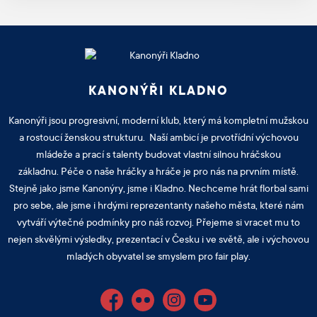
KANONÝŘI KLADNO
Kanonýři jsou progresivní, moderní klub, který má kompletní mužskou
a rostoucí ženskou strukturu. Naší ambicí je prvotřídní výchovou
mládeže a prací s talenty budovat vlastní silnou hráčskou
základnu. Péče o naše hráčky a hráče je pro nás na prvním místě.
Stejně jako jsme Kanonýry, jsme i Kladno. Nechceme hrát florbal sami
pro sebe, ale jsme i hrdými reprezentanty našeho města, které nám
vytváří výtečné podmínky pro náš rozvoj. Přejeme si vracet mu to
nejen skvělými výsledky, prezentací v Česku i ve světě, ale i výchovou
mladých obyvatel se smyslem pro fair play.
Facebook
Flickr
Instagram
YouTube