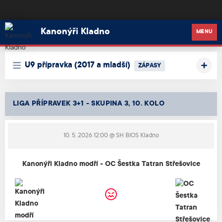
Kanonýři Kladno
Kanonýři Kladno
MENU
U9 přípravka (2017 a mladší)
ZÁPASY
LIGA PŘÍPRAVEK 3+1 - SKUPINA 3, 10. KOLO
10. 5. 2026 12:00
@ SH BIOS Kladno
Kanonýři Kladno modří - OC Šestka Tatran Střešovice