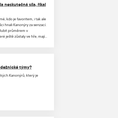
a neskutečná síla, říkal
é, kdo je favoritem, i tak ale
šci hnali Kanonýry za senzací.
hlubit průměrem v
ré ještě zůstaly ve hře, mají
 prvenství Kanonýrům zůstane.
i obránce Tadeáš Chroust.
ádežnické týmy?
kých Kanonýrů, který je