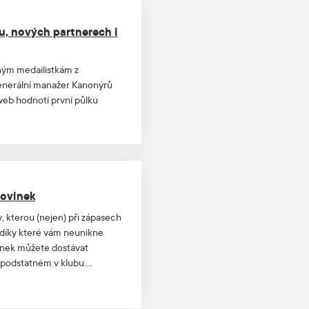
u, nových partnerech i
ným medailistkám z
 Generální manažer Kanonýrů
eb hodnotí první půlku
novinek
, kterou (nejen) při zápasech
 díky které vám neunikne
ánek můžete dostávat
 podstatném v klubu.
cím zápase Kanonýrů.