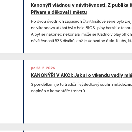
Kanonýři vládnou v návštěvnosti. Z publika šl
Přívara a děkoval i městu
Po dvou úvodních zápasech čtvrtfinálové série bylo zřejm
na víkendová utkání byl v hale BIOS „plný barák“ a fanou
A byť se nakonec nekonala, může se Kladno v play off c
návštěvnosti 533 diváků, což je úchvatné číslo. Kluby, kte
průměr skoro o dvě stovky nižší, a tak dost možná toto
„Na Kladně je nejlepší atmosféra z celé superligy,“ říká 
po 23. 2. 2026
KANONÝŘI V AKCI: Jak si o víkendu vedly ml
S pondělkem je tu tradiční výsledkový souhrn mládežnic
doplněn o komentáře trenérů.