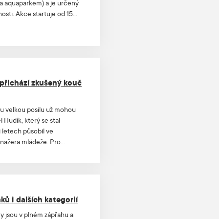
za aquaparkem) a je určený
sti. Akce startuje od 15
 přichází zkušený kouč
nu velkou posilu už mohou
 Hudík, který se stal
 letech působil ve
anažera mládeže. Pro
procesu posunu a zkvalitnění
ů i dalších kategorií
y jsou v plném zápřahu a