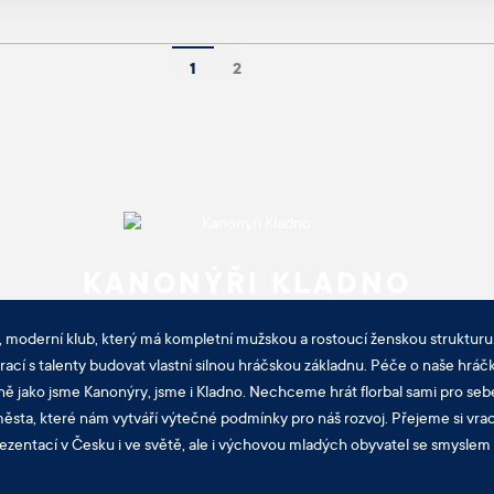
1
2
KANONÝŘI KLADNO
, moderní klub, který má kompletní mužskou a rostoucí ženskou strukturu.
cí s talenty budovat vlastní silnou hráčskou základnu. Péče o naše hráčk
ně jako jsme Kanonýry, jsme i Kladno. Nechceme hrát florbal sami pro sebe
sta, které nám vytváří výtečné podmínky pro náš rozvoj. Přejeme si vra
ezentací v Česku i ve světě, ale i výchovou mladých obyvatel se smyslem p