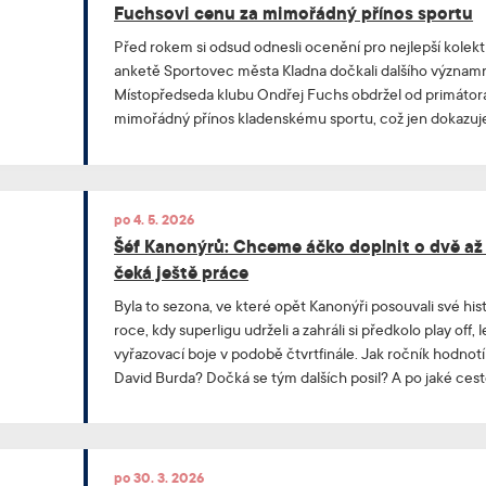
Fuchsovi cenu za mimořádný přínos sportu
Před rokem si odsud odnesli ocenění pro nejlepší kolekti
anketě Sportovec města Kladna dočkali dalšího význa
Místopředseda klubu Ondřej Fuchs obdržel od primátora
mimořádný přínos kladenskému sportu, což jen dokazuje, 
etablovaným sportem a Kanonýři skvěle reprezentují sv
po 4. 5. 2026
Šéf Kanonýrů: Chceme áčko doplnit o dvě až t
čeká ještě práce
Byla to sezona, ve které opět Kanonýři posouvali své his
roce, kdy superligu udrželi a zahráli si předkolo play off, l
vyřazovací boje v podobě čtvrtfinále. Jak ročník hodnot
David Burda? Dočká se tým dalších posil? A po jaké cest
tom všem mluví v rozhovoru pro klubový web Kanonýrů.
po 30. 3. 2026