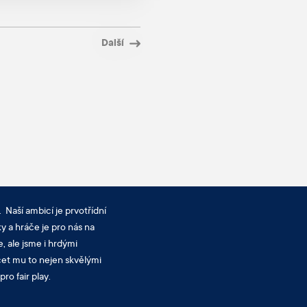
Další
 Naší ambicí je prvotřídní
y a hráče je pro nás na
, ale jsme i hrdými
cet mu to nejen skvělými
ro fair play.