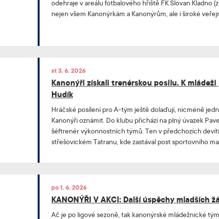
odehraje v areálu fotbalového hřiště FK Slovan Kladno (
nejen všem Kanonýrkám a Kanonýrům, ale i široké veřejno
hodin.
st 3. 6. 2026
Kanonýři získali trenérskou posilu. K mládeži
Hudík
Hráčské posílení pro A-tým ještě dolaďují, nicméně jed
Kanonýři oznámit. Do klubu přichází na plný úvazek Pavel
šéftrenér výkonnostních týmů. Ten v předchozích devíti
střešovickém Tatranu, kde zastával post sportovního m
kladenský klub je to další důležitý krok v dlouhodobém 
mládežnické složky.
po 1. 6. 2026
KANONÝŘI V AKCI: Další úspěchy mladších žák
Ač je po ligové sezoně, tak kanonýrské mládežnické tým