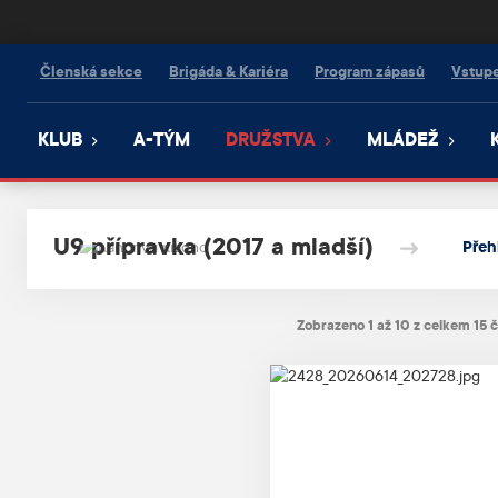
Kanonýři Kladno
Členská sekce
Brigáda & Kariéra
Program zápasů
Vstup
KLUB
A-TÝM
DRUŽSTVA
MLÁDEŽ
U9 přípravka (2017 a mladší)
Přeh
Zobrazeno 1 až 10 z celkem 15 č