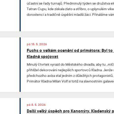
účastní se řady turnajů. Předminulý týden se družstva el
Tatran Cupu, kde získala zlato a stříbro, o uplynulém vík
dorostenci a tradičně úspěšní mladší žáci. Přinášíme vám
pá 15. 5. 2026
Fuchs o velkém ocenění od primátora: Byl to 
Kladně spojovat
Minulý čtvrtek vyrazil do Městského divadla, aby tu „mlč
přihlížel dekorování nejlepších sportovců Kladna. Jenže
předchozího avíza stal jedním z důležitých protagonistů, 
Primátor Kladna Milan Volf si totiž na slavnostním galav
překvapení a tou bylo udělení ceny za mimořádný přínos
společně se šéfem fotbalistů Martinem Šmejkalem získal
kladenského florbalu a místopředseda Kanonýrů. „Bylo t
Nesmírně si té ceny vážím,“ říká v rozhovoru pro klubov
pá 8. 5. 2026
Další velký úspěch pro Kanonýry. Kladenský p