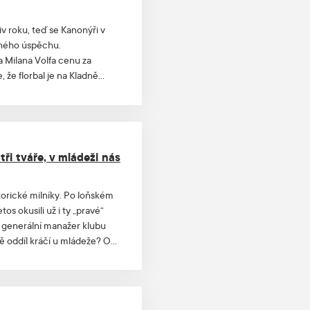
v roku, teď se Kanonýři v
mného úspěchu.
 Milana Volfa cenu za
že florbal je na Kladně
é město.
ři tváře, v mládeži nás
torické milníky. Po loňském
etos okusili už i ty „pravé“
í generální manažer klubu
ě oddíl kráčí u mládeže? O