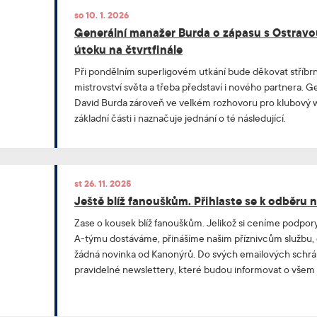
so 10. 1. 2026
Generální manažer Burda o zápasu s Ostravo
útoku na čtvrtfinále
Při pondělním superligovém utkání bude děkovat stříbr
mistrovství světa a třeba představí i nového partnera.
David Burda zároveň ve velkém rozhovoru pro klubový w
základní části i naznačuje jednání o té následující.
st 26. 11. 2025
Ještě blíž fanouškům. Přihlaste se k odběru 
Zase o kousek blíž fanouškům. Jelikož si ceníme podpory
A-týmu dostáváme, přinášíme našim příznivcům službu,
žádná novinka od Kanonýrů. Do svých emailových schr
pravidelné newslettery, které budou informovat o všem
Například o nové kolekci v e-shopu či blížícím se domá