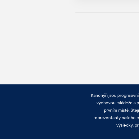
Kanonýři jsou progresivní
výchovou mládeže a pra
prvním místě. Stej
reprezentanty našeho mě
výsledky, pr