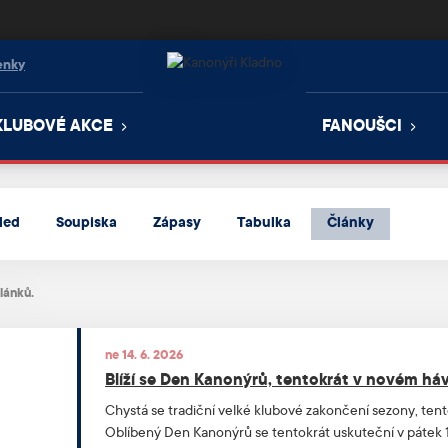
enky
KLUBOVÉ AKCE
FANOUŠCI
led
Soupiska
Zápasy
Tabulka
Články
lánků.
ne 14. 6. 2026
Blíží se Den Kanonýrů, tentokrát v novém há
Chystá se tradiční velké klubové zakončení sezony, ten
Oblíbený Den Kanonýrů se tentokrát uskuteční v pátek 19