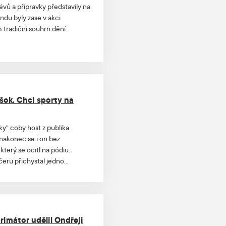
évů a přípravky představily na
endu byly zase v akci
 tradiční souhrn dění.
šok. Chci sporty na
ky“ coby host z publika
 nakonec se i on bez
který se ocitl na pódiu.
ečeru přichystal jedno
 pro kladenský sport, kterou
 Ondřej Fuchs, jeden z otců
o pro mě překvapení i šok.
ý web.
rimátor udělil Ondřeji