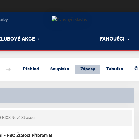
enky
KLUBOVÉ AKCE
FANOUŠCI
Přehled
Soupiska
Zápasy
Tabulka
Č
 BIOS Nové Strašecí
í - FBC Žraloci Příbram B