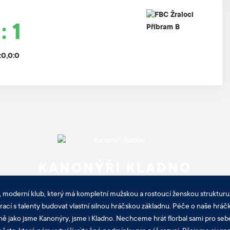
: 1
4:0,0:0
KANONÝŘI KLADNO
, moderní klub, který má kompletní mužskou a rostoucí ženskou strukturu.
cí s talenty budovat vlastní silnou hráčskou základnu. Péče o naše hráčk
ně jako jsme Kanonýry, jsme i Kladno. Nechceme hrát florbal sami pro sebe