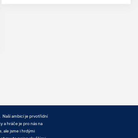
 Naší ambicí je prvotřídní
y a hráče je pro nás na
, ale jsme i hrdými