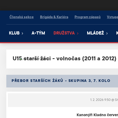
Kanonýři Kladno
Členská sekce
Brigáda & Kariéra
Program zápasů
Vstup
KLUB
A-TÝM
DRUŽSTVA
MLÁDEŽ
U15 starší žáci - volnočas (2011 a 2012)
PŘEBOR STARŠÍCH ŽÁKŮ - SKUPINA 3, 7. KOLO
1. 2. 2026 9:50
@ SH
Kanonýři Kladno červen