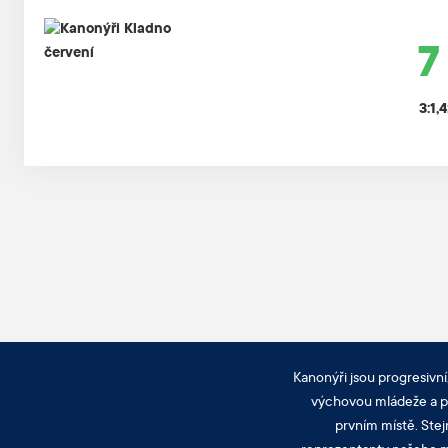
7 
3:1,
Kanonýři jsou progresivní
výchovou mládeže a pra
prvním místě. Stej