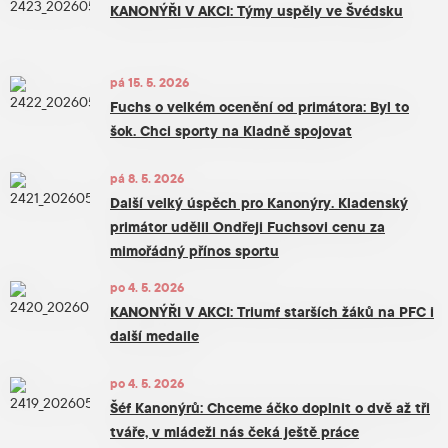
KANONÝŘI V AKCI: Týmy uspěly ve Švédsku
pá 15. 5. 2026
Fuchs o velkém ocenění od primátora: Byl to
šok. Chci sporty na Kladně spojovat
pá 8. 5. 2026
Další velký úspěch pro Kanonýry. Kladenský
primátor udělil Ondřeji Fuchsovi cenu za
mimořádný přínos sportu
po 4. 5. 2026
KANONÝŘI V AKCI: Triumf starších žáků na PFC i
další medaile
po 4. 5. 2026
Šéf Kanonýrů: Chceme áčko doplnit o dvě až tři
tváře, v mládeži nás čeká ještě práce