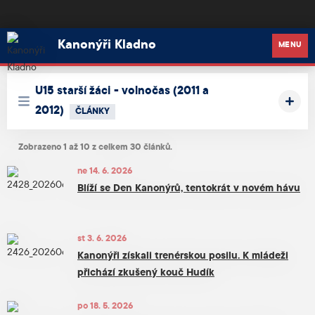
Kanonýři Kladno
Kanonýři Kladno
MENU
U15 starší žáci - volnočas (2011 a
2012)
ČLÁNKY
Zobrazeno 1 až 10 z celkem 30 článků.
ne 14. 6. 2026
Blíží se Den Kanonýrů, tentokrát v novém hávu
st 3. 6. 2026
Kanonýři získali trenérskou posilu. K mládeži
přichází zkušený kouč Hudík
po 18. 5. 2026