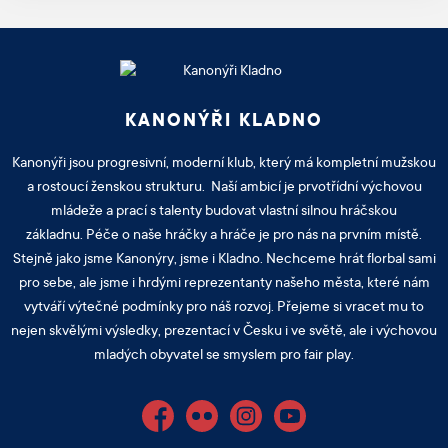
KANONÝŘI KLADNO
Kanonýři jsou progresivní, moderní klub, který má kompletní mužskou
a rostoucí ženskou strukturu. Naší ambicí je prvotřídní výchovou
mládeže a prací s talenty budovat vlastní silnou hráčskou
základnu. Péče o naše hráčky a hráče je pro nás na prvním místě.
Stejně jako jsme Kanonýry, jsme i Kladno. Nechceme hrát florbal sami
pro sebe, ale jsme i hrdými reprezentanty našeho města, které nám
vytváří výtečné podmínky pro náš rozvoj. Přejeme si vracet mu to
nejen skvělými výsledky, prezentací v Česku i ve světě, ale i výchovou
mladých obyvatel se smyslem pro fair play.
Facebook
Flickr
Instagram
YouTube