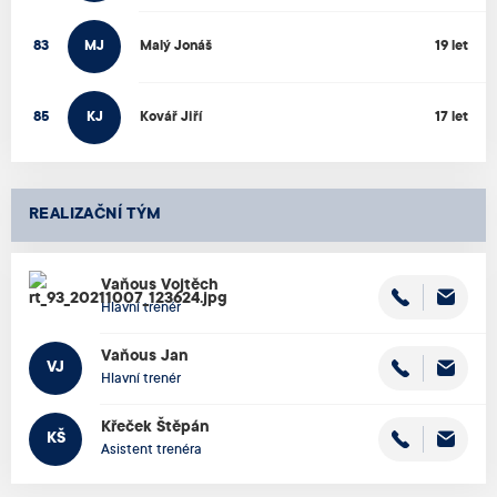
83
MJ
Malý
Jonáš
19 let
85
KJ
Kovář
Jiří
17 let
REALIZAČNÍ TÝM
Vaňous
Vojtěch
Hlavní trenér
Vaňous
Jan
VJ
Hlavní trenér
Křeček
Štěpán
KŠ
Asistent trenéra