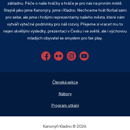
základnu. Péče o naše hráčky a hráče je pro nás na prvním místě.
Stejně jako jsme Kanonýry, jsme i Kladno. Nechceme hrát florbal sami
pro sebe, ale jsme i hrdými reprezentanty našeho města, které nám
vytváří výtečné podmínky pro náš rozvoj. Přejeme si vracet mu to
nejen skvělými výsledky, prezentací v Česku i ve světě, ale i výchovou
mladých obyvatel se smyslem pro fair play.
Facebook
Flickr
Instagram
YouTube
Členská sekce
Nábory
Program utkání
Kanonýři Kladno © 2026.