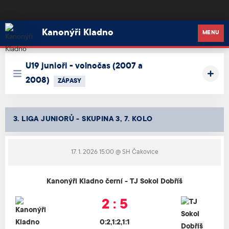
Kanonýři Kladno
Kanonýři Kladno
MENU
U19 junioři - volnočas (2007 a
2008)
ZÁPASY
3. LIGA JUNIORŮ - SKUPINA 3, 7. KOLO
17. 1. 2026 15:00
@ SH Čakovice
Kanonýři Kladno černí - TJ Sokol Dobříš
2 : 5
0:2,1:2,1:1