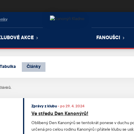
enky
KLUBOVÉ AKCE
FANOUŠCI
Tabulka
Články
článků.
Zprávy z klubu
-
po 29. 4. 2024
Ve středu Den Kanonýrů!
Oblíbený Den Kanonýrů se tentokrát ponese v duchu p
určená pro celou rodinu Kanonýrů i přátele klubu se usk