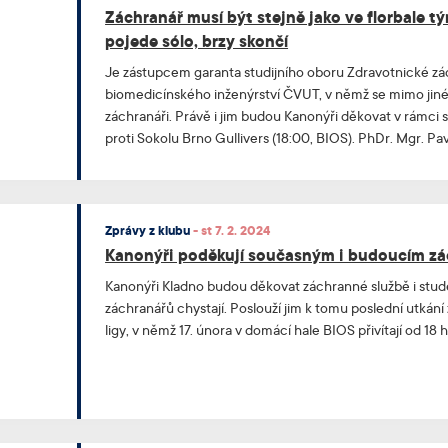
Záchranář musí být stejně jako ve florbale t
pojede sólo, brzy skončí
Je zástupcem garanta studijního oboru Zdravotnické zác
biomedicínského inženýrství ČVUT, v němž se mimo jiné 
záchranáři. Právě i jim budou Kanonýři děkovat v rámci 
proti Sokolu Brno Gullivers (18:00, BIOS). PhDr. Mgr. P
pak v rozhovoru pro web Kanonýrů poutavě vypráví o stu
Zprávy z klubu
-
st 7. 2. 2024
Kanonýři poděkují současným i budoucím z
Kanonýři Kladno budou děkovat záchranné službě i stude
záchranářů chystají. Poslouží jim k tomu poslední utkání z
ligy, v němž 17. února v domácí hale BIOS přivítají od 18 