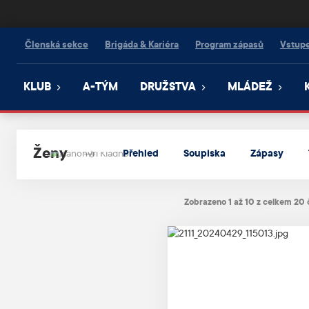
Kanonýři Kladno
Členská sekce
Brigáda & Kariéra
Program zápasů
Vstup
KLUB
A-TÝM
DRUŽSTVA
MLÁDEŽ
Ženy
Přehled
Soupiska
Zápasy
Zobrazeno 1 až 10 z celkem 20 