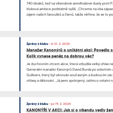
740 diváků, teď na víkendové semifinálové duely proti 
klubová ambice podstatně vyšší. „Chceme na oba zápas
zájem našich fanoušků a členů, takže věříme, že se to po
Kanonýrů David Burda. Právě v úterý vpodvečer se spouš
stránkách Ticketportal.
Zprávy z klubu
-
st 21. 2. 2024
Manažer Kanonýrů o unikátní akci: Povedlo s
Kolik vynese peněz na dobrou věc?
Je duchovním otcem akce, která vzbudila velký ohlas ne
Generální manažer Kanonýrů David Burda po sobotním 
Gullivers, který byl věnován současným a budoucím zác
ohlasy a děkování. „Já jsem spokojený, zatímco ostatní n
Nicméně i když ještě finišuje aukce speciálních dresů, ve
odhadnout, že zápas vynese zhruba 100 tisíc korun na d
KLOBOUK DOLŮ.
Zprávy z klubu
-
po 19. 2. 2024
KANONÝŘI V AKCI: Jak si o víkendu vedly že