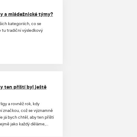
ny a mládežnické týmy?
ích kategoriích, co se
e tu tradiční výsledkový
 ten příští byl ještě
ligy a rovněž rok, kdy
vní značkou, což se významně
e já bych chtěl, aby ten příští
řejmě jako každý děláme,
onýrů Zdeněk Jirák.