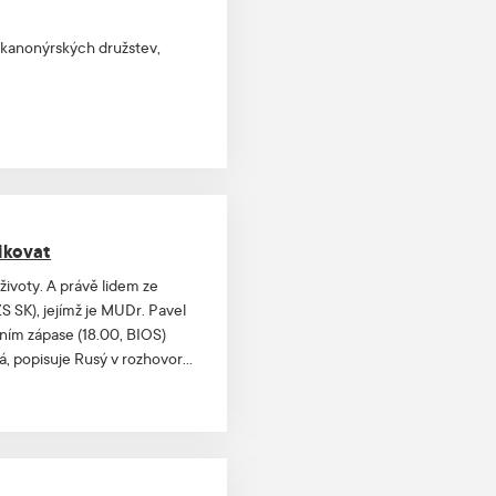
 kanonýrských družstev,
ikovat
ivoty. A právě lidem ze
 SK), jejímž je MUDr. Pavel
tním zápase (18.00, BIOS)
á, popisuje Rusý v rozhovoru