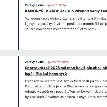
Zprávy z klubu
-
po 5. 2. 2024
KANONÝŘI V AKCI: Jak si o víkendu vedly že
Vzhledem k pololetním prázdninám byl tentokrát v mladš
ligových zápasů týká, víkend poněkud skromnější. I tak j
souhrn doplněný o komentář trenérů či trenérek.
Zprávy z klubu
-
po 25. 12. 2023
Sportovní rok 2023 mě moc bavil, ale chci, aby
lepší, říká šéf Kanonýrů
Byl to rok, ve kterém se A-tým dotýkal postupu do super
Kanonýři potvrdili, že jsou na Kladně zavedenou sporto
odrazilo v úspěšnosti náborů. „Ten rok byl velmi dobrý, al
byl zase lepší. Abychom se dokázali z chyb, které samoz
poučit,“ říká v rozhovoru pro klubový web předseda Kan