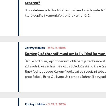
rezerva?
S pondělkem je tu tradiční nášup víkendových výsledků
které doplňují komentáře trenérek a trenérů.
Zprávy z klubu
-
čt 15. 2. 2024
Správný záchranář musí umět i vlídně komun
Šéfuje hrdinům, jejichž denním chlebem je zachraňovat ž
Zdravotnické záchranné služby Středočeského kraje (ZZS
Rusý ředitel, budou Kanonýři děkovat ve speciální sobo
proti Sokolu Brno Gullivers. Jak práce záchranáře vypad
pro web Kanonýrů.
Zprávy z klubu
-
út 13. 2. 2024