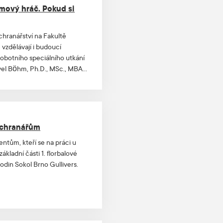
ýmový hráč. Pokud si
hranářství na Fakultě
vzdělávají i budoucí
sobotního speciálního utkání
avel Böhm, Ph.D., MSc., MBA
diu i práci záchranářů.
áchranářům
ntům, kteří se na práci u
ákladní části 1. florbalové
hodin Sokol Brno Gullivers.