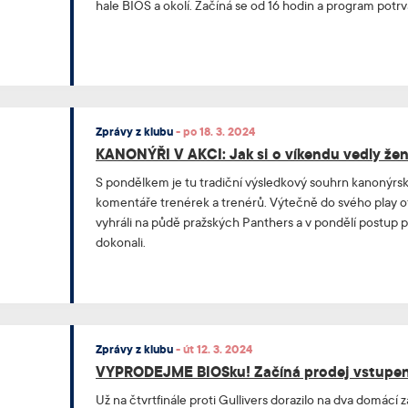
hale BIOS a okolí. Začíná se od 16 hodin a program potrv
Zprávy z klubu
-
po 18. 3. 2024
KANONÝŘI V AKCI: Jak si o víkendu vedly že
S pondělkem je tu tradiční výsledkový souhrn kanonýrsk
komentáře trenérek a trenérů. Výtečně do svého play off 
vyhráli na půdě pražských Panthers a v pondělí postup p
dokonali.
Zprávy z klubu
-
út 12. 3. 2024
VYPRODEJME BIOSku! Začíná prodej vstupen
Už na čtvrtfinále proti Gullivers dorazilo na dva domá