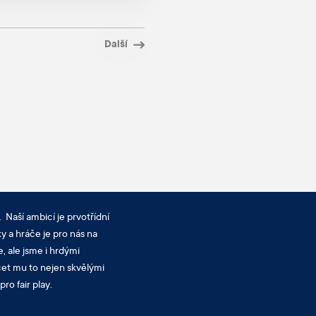
Další
 Naší ambicí je prvotřídní
y a hráče je pro nás na
, ale jsme i hrdými
cet mu to nejen skvělými
ro fair play.