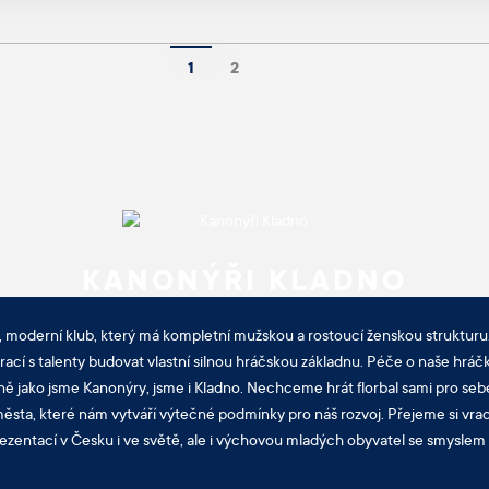
1
2
KANONÝŘI KLADNO
, moderní klub, který má kompletní mužskou a rostoucí ženskou strukturu.
cí s talenty budovat vlastní silnou hráčskou základnu. Péče o naše hráčk
ně jako jsme Kanonýry, jsme i Kladno. Nechceme hrát florbal sami pro sebe
sta, které nám vytváří výtečné podmínky pro náš rozvoj. Přejeme si vra
ezentací v Česku i ve světě, ale i výchovou mladých obyvatel se smyslem p