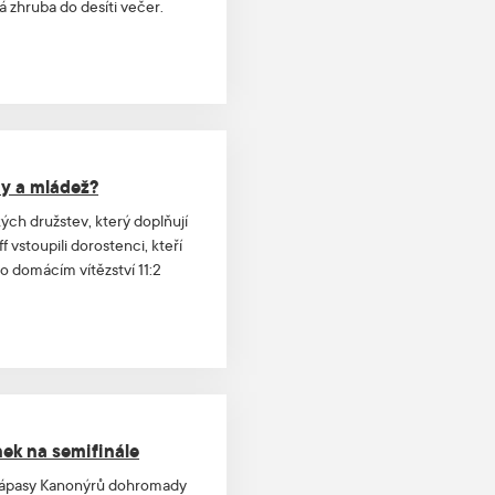
á zhruba do desíti večer.
ny a mládež?
ých družstev, který doplňují
vstoupili dorostenci, kteří
o domácím vítězství 11:2
ek na semifinále
cí zápasy Kanonýrů dohromady