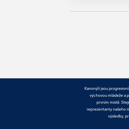
Kanonýři jsou progresivní
výchovou mládeže a pra
prvním místě. Stej
reprezentanty našeho mě
výsledky, pr