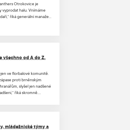
Panthers Otrokovice je
y vyprodat halu. Vnímáme
daří,“ říká generální manažer
tí oficiální předprodej na
e všechno od A do Z.
jen ve florbalové komunitě.
zápase proti brněnským
hranářům, slyšel jen nadšené
adšení,“ říká skromně.
 kterých se hrálo, dá se
obré účely. A za to všem
ny, mládežnické týmy a